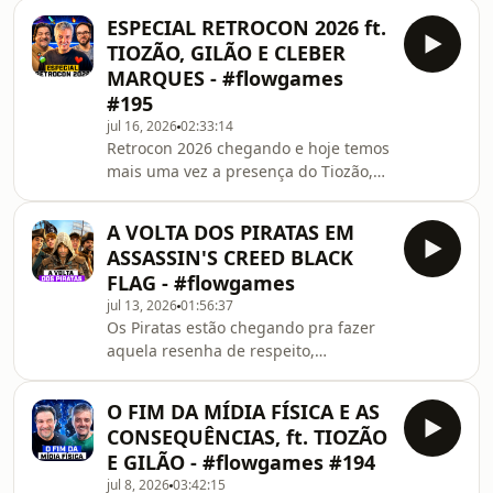
chances de levar o tão disputado
jogadores, mais da crise de memó
ESPECIAL RETROCON 2026 ft.
troféu de jogo do ano, vulgo GOTY. Os
TIOZÃO, GILÃO E CLEBER
favoritos já estão decididos? Tem
MARQUES - #flowgames
algum jogo correndo por fora? A voz
#195
do povo vai fazer valer a premiação?E
jul 16, 2026
02:33:14
qual o SEU GOTY de 2026 até agora?
Retrocon 2026 chegando e hoje temos
mais uma vez a presença do Tiozão,
Gilão e do Cleber Marques do para
falar do evento e relembrar dos
A VOLTA DOS PIRATAS EM
acessórios mais insanos que já foram
ASSASSIN'S CREED BLACK
lançados na indústria dos games.Vem
FLAG - #flowgames
que hoje a resenha tá incrível!⚡
jul 13, 2026
01:56:37
Os Piratas estão chegando pra fazer
aquela resenha de respeito,
revivendo as aventuras de Edward
com visual e mecânicas renovadas
O FIM DA MÍDIA FÍSICA E AS
agora com Assassin&#39;s Creed
CONSEQUÊNCIAS, ft. TIOZÃO
Black Flag Resynced. Os mares estão
E GILÃO - #flowgames #194
mais exuberantes do que nunca
jul 8, 2026
03:42:15
graças a nova versão do Anvil, motor