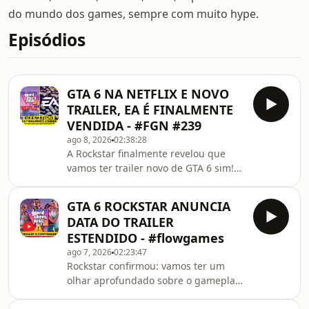
do mundo dos games, sempre com muito hype.
Episódios
GTA 6 NA NETFLIX E NOVO
TRAILER, EA É FINALMENTE
VENDIDA - #FGN #239
ago 8, 2026
02:38:28
A Rockstar finalmente revelou que
vamos ter trailer novo de GTA 6 sim!
Só que o tal do &quot;olhar
estendido&quot; que o estúdio vai
GTA 6 ROCKSTAR ANUNCIA
apresentar será exclusivo da Netflix…
DATA DO TRAILER
por seis horas. Será que vamos ver
ESTENDIDO - #flowgames
algo realmente grandioso para o
ago 7, 2026
02:23:47
maior produto de entretenimento do
Rockstar confirmou: vamos ter um
planeta? Agora é esperar. Mas tem
olhar aprofundado sobre o gameplay
outra espera que acabou: a aquisição
de GTA 6! Vamos conferir na quinta-
da EA por 55 bilhões de dólares, o