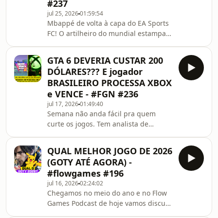
#237
a repercussão nas redes. Por outro
jul 25, 2026
01:59:54
lado, novidades de GTA 6 em breve?
Mbappé de volta à capa do EA Sports
Alguns insiders garantem que em
FC! O artilheiro do mundial estampa
agosto o marketing agressivo
mais uma vez futebol dos videogames
finalmente vai vir! Vem f
que… chega com versões premium
GTA 6 DEVERIA CUSTAR 200
bem caras. Além disso, tivemos mais
DÓLARES??? E jogador
um trailer do novo Resident Evil e
BRASILEIRO PROCESSA XBOX
muitas novidades.Vem conferir uma
e VENCE - #FGN #236
coisa aqui ó 👀⚡
jul 17, 2026
01:49:40
Semana não anda fácil pra quem
curte os jogos. Tem analista de
mercado dizendo aí que GTA 6 a 80
dólares tá é barato. E você não vai
QUAL MELHOR JOGO DE 2026
acreditar nos motivos pelos quais ele
(GOTY ATÉ AGORA) -
defende que o título da Rockstar
#flowgames #196
precisava sair por mais que o dobro
jul 16, 2026
02:24:02
disso. Vai vendo. Também tivemos o
Chegamos no meio do ano e no Flow
sucesso de Assassin&#39;s Creed
Games Podcast de hoje vamos discutir
Black Flag Resynced com a Ubisoft
quais os jogos que têm as maiores
dando presentinhos para os