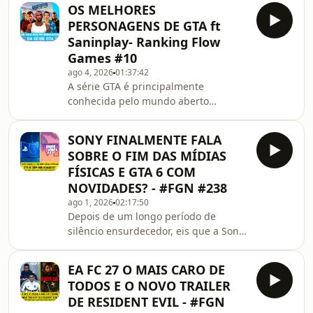
feira durante o período de gamescom
que vai transformar a
OS MELHORES
2026. O que sabemos até agora?Vem
PERSONAGENS DE GTA ft
conferir essa resenha hoje que tá
Saninplay- Ranking Flow
imperdível! ⚡
Games #10
ago 4, 2026
01:37:42
A série GTA é principalmente
conhecida pelo mundo aberto
gigantesco a ser explorado, mas os
fãs se lembram muito dos
SONY FINALMENTE FALA
personagens carismáticos. Hoje o
SOBRE O FIM DAS MÍDIAS
Ranking Flow Games vai relembrar
FÍSICAS E GTA 6 COM
dos principais personagens e vamos
NOVIDADES? - #FGN #238
eleger os favoritos da galera.Será que
ago 1, 2026
02:17:50
vamos ter surpresas? Vai que o seu
Depois de um longo período de
favorito está na lista de algum deles!
silêncio ensurdecedor, eis que a Sony
⚡
finalmente se pronunciou sobre a
decisão do fim das mídias físicas em
EA FC 27 O MAIS CARO DE
seus consoles. Em uma sessão de
TODOS E O NOVO TRAILER
perguntas e respostas com analistas
DE RESIDENT EVIL - #FGN
de mercado, a CFO Lin Tao falou sobre