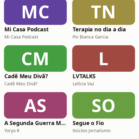
MC
TN
Mi Casa Podcast
Terapia no dia a dia
Mi Casa Podcast
Psi Bianca Garcia
CM
L
Cadê Meu Divã?
LVTALKS
Cadê Meu Divã?
Letícia Vaz
AS
SO
A Segunda Guerra Mundial (E/P/T)
Segue o Fio
Yoryo R
Núcleo Jornalismo