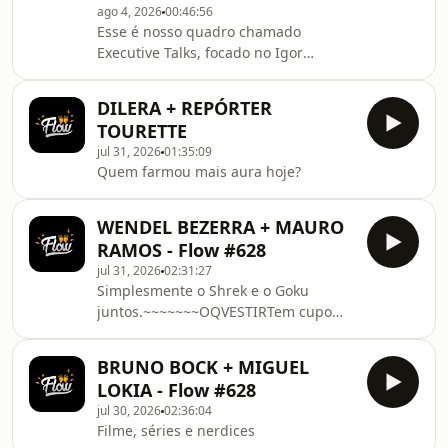
ago 4, 2026
00:46:56
Esse é nosso quadro chamado
Executive Talks, focado no Igor
conversar com executivos fodas de
grandes empresas pra que ele se
DILERA + REPÓRTER
torne um CEO melhor. Neste episódio,
TOURETTE
recebemos Fabio Rua, Vice-Presidente
jul 31, 2026
01:35:09
da General Motors, para falar sobre
Quem farmou mais aura hoje?
liderança, inovação, o futuro da
indústria automotiva e os desafios de
comandar uma das maiores
WENDEL BEZERRA + MAURO
montadoras do mundo.
RAMOS - Flow #628
jul 31, 2026
02:31:27
Simplesmente o Shrek e o Goku
juntos.~~~~~~~OQVESTIRTem cupom
de desconto do Flow para você
acessar agora o site ou app do
BRUNO BOCK + MIGUEL
OQVestir. Use &quot;Flow20&quot; pra
LOKIA - Flow #628
ter 20% de
jul 30, 2026
02:36:04
desconto!https://www.oqvestir.com.br/no-
Filme, séries e nerdices
flow?