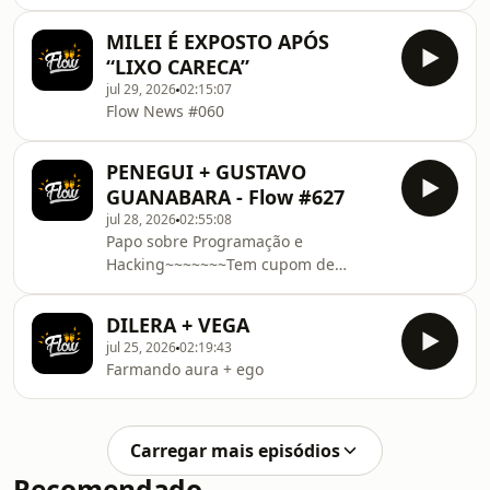
sourceOrigin=Web&amp;utm_source=influencer&amp
MILEI É EXPOSTO APÓS
“LIXO CARECA”
jul 29, 2026
02:15:07
Flow News #060
PENEGUI + GUSTAVO
GUANABARA - Flow #627
jul 28, 2026
02:55:08
Papo sobre Programação e
Hacking~~~~~~~Tem cupom de
desconto do Flow para você acessar
agora o site ou app do OQVestir.
DILERA + VEGA
Flow20 pra ter 20% de
jul 25, 2026
02:19:43
desconto!https://www.oqvestir.com.br/no-
Farmando aura + ego
flow?
sourceOrigin=Web&amp;utm_source=influencer&amp
Carregar mais episódios
Recomendado