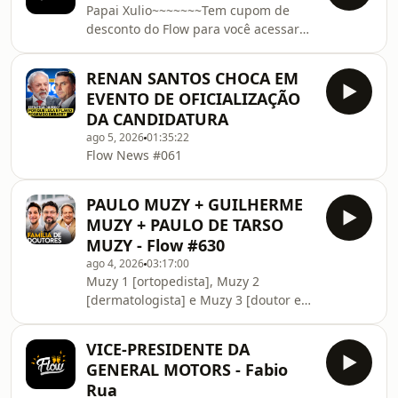
Papai Xulio~~~~~~~Tem cupom de
desconto do Flow para você acessar
agora o site ou app do OQVestir.
Flow20 pra ter 20% de
RENAN SANTOS CHOCA EM
desconto!https://www.oqvestir.com.br/no-
EVENTO DE OFICIALIZAÇÃO
flow?
DA CANDIDATURA
sourceOrigin=Web&amp;utm_source=influencer&amp
ago 5, 2026
01:35:22
Flow News #061
PAULO MUZY + GUILHERME
MUZY + PAULO DE TARSO
MUZY - Flow #630
ago 4, 2026
03:17:00
Muzy 1 [ortopedista], Muzy 2
[dermatologista] e Muzy 3 [doutor em
física]
VICE-PRESIDENTE DA
GENERAL MOTORS - Fabio
Rua