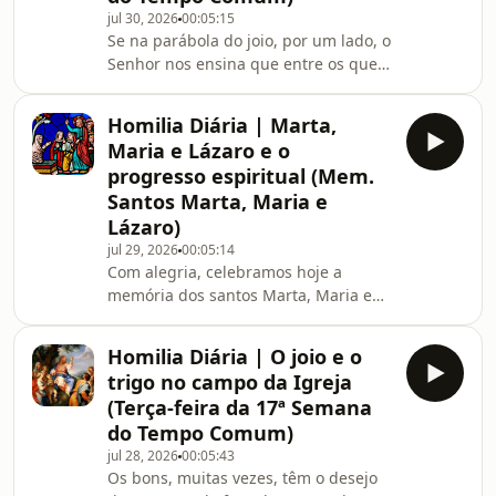
jul 30, 2026
00:05:15
por isso ser desprezadas à medida
Se na parábola do joio, por um lado, o
que se tornam um obstáculo a essa
Senhor nos ensina que entre os que
meta tão elevada. Se não tivermos
professam a fé católica há hereges e
isso bem claro, a
falsos cristãos, na parábola da rede
Homilia Diária | Marta,
lançada ao mar, por outro, Ele nos
Maria e Lázaro e o
chama a atenção para o fato de que,
progresso espiritual (Mem.
mesmo entre os que crêem
Santos Marta, Maria e
verdadeiramente, existem peixes
Lázaro)
bons e peixes imprestáveis: os
primeiros serão recolhidos nos cestos
jul 29, 2026
00:05:14
Com alegria, celebramos hoje a
da eterna felicidade; os segundos,
memória dos santos Marta, Maria e
arrojados na fornalh
Lázaro, os irmãos de Betânia que
eram amigos e discípulos de Cristo.
Homilia Diária | O joio e o
Cada um deles, ao seu modo,
trigo no campo da Igreja
constitui como que um retrato das
(Terça-feira da 17ª Semana
etapas da vida espiritual: Maria
do Tempo Comum)
contemplativa, Marta ativa e Lázaro
jul 28, 2026
00:05:43
ressuscitado para a vida nova que
Os bons, muitas vezes, têm o desejo
Cristo deseja nos dar.Ouça a homilia