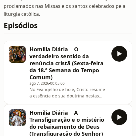
proclamados nas Missas e os santos celebrados pela
liturgia católica.
Episódios
Homilia Diária | O
verdadeiro sentido da
renúncia cristã (Sexta-feira
da 18.ª Semana do Tempo
Comum)
ago 7, 2026
00:05:00
No Evangelho de hoje, Cristo resume
a essência de sua doutrina nestas
exigentes palavras: “Se alguém quer
me seguir, renuncie a si mesmo, tome
Homilia Diária | A
sua cruz e me siga”. Esse
Transfiguração e o mistério
mandamento, que pode chocar quem
do rebaixamento de Deus
olha o cristianismo somente de fora,
(Transfiguração do Senhor)
revela-nos que a vida do cristão deve