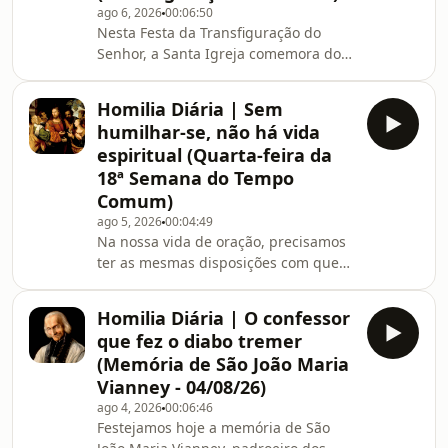
ago 6, 2026
00:06:50
ser uma morte tripla: morte para o
Nesta Festa da Transfiguração do
mundo, para o demônio e, acima de
Senhor, a Santa Igreja comemora dois
tudo, para o “homem velho”, sufocado
milagres: um manifesto, outro oculto;
na água vivifican
um que encanta os olhos, outro que
Homilia Diária | Sem
cativa o coração. No primeiro, vemos
humilhar-se, não há vida
a luz da glória redundar sobre o
espiritual (Quarta-feira da
Corpo transfigurado de Cristo; no
18ª Semana do Tempo
segundo, vemos o que, com
Comum)
profundíssima humildade, vinha o
Senhor ocultando dos homens, para
ago 5, 2026
00:04:49
Na nossa vida de oração, precisamos
assim os salvar por sua paciência e
ter as mesmas disposições com que
dar-lhes ainda um exempl
aquela mãe cananeia, sabendo-se
menos do que um cachorrinho,
Homilia Diária | O confessor
aproximou-se de Jesus: fé, em
que fez o diabo tremer
primeiro lugar, na sua palavra e no
(Memória de São João Maria
seu poder; humildade, em seguida,
Vianney - 04/08/26)
pois não passamos de pó da terra.
ago 4, 2026
00:06:46
Assim, com fé e humildade,
Festejamos hoje a memória de São
precisamos também ser