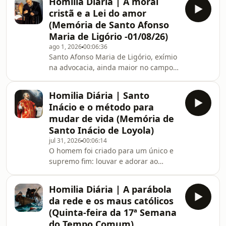
Homilia Diária | A moral
qual Nosso Senhor alimentou mais de
cristã e a Lei do amor
cinco mil pessoas. Esse
(Memória de Santo Afonso
acontecimento, porém, é
Maria de Ligório -01/08/26)
constantemente distorcido e
ago 1, 2026
00:06:36
esvaziado de seu sentido
Santo Afonso Maria de Ligório, exímio
sobrenatural para que o Evangelho
na advocacia, ainda maior no campo
seja lido como uma cartilha socialista
da Teologia Moral, é uma recordação
e o Filho de Deus seja reduzido a um
perene de que a moral cristã não se
mero líder revoluc
Homilia Diária | Santo
reduz ao puro legalismo, mas
Inácio e o método para
constitui uma prática “encarnada”, em
mudar de vida (Memória de
cada ação, em cada gesto, daquele
Santo Inácio de Loyola)
amor que nos impele a ser todos de
jul 31, 2026
00:06:14
Cristo e para Cristo.Ouça a homilia do
O homem foi criado para um único e
Padre Paulo Ricardo para este
supremo fim: louvar e adorar ao
sábado, dia 1º de agosto, e cantemos
Senhor Deus para, servindo-o neste
juntos as gló
mundo, alcançar no outro a salvação
Homilia Diária | A parábola
eterna. Todas as demais coisas que
da rede e os maus católicos
existem sobre a Terra foram criadas
(Quinta-feira da 17ª Semana
em função do homem, isto é, para
do Tempo Comum)
ajudá-lo a alcançar este fim, e devem