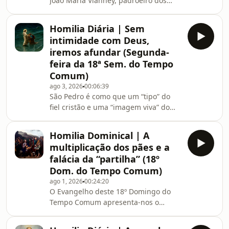
João Maria Vianney, padroeiro dos
perseverantes, porque o Coração do
párocos. Este modesto cura de aldeia,
Senhor muito se alegra com a
feito vítima de amor como outro
persistência dos que o
Homilia Diária | Sem
Cristo, foi um raio de luz com que
intimidade com Deus,
Deus iluminou as trevas em que
iremos afundar (Segunda-
submergiu a França depois da
feira da 18ª Sem. do Tempo
Revolução Francesa. O seu exemplo
Comum)
de penitência e total dedicação às
almas é mais uma prova de que o
ago 3, 2026
00:06:39
São Pedro é como que um “tipo” do
cristão, para vencer o mundo, deve
fiel cristão e uma “imagem viva” do
configurar-se ao Senhor pela car
nosso caminho de conversão: flutua
entre os extremos da covardia e do
Homilia Dominical | A
heroísmo de momento, das traições e
multiplicação dos pães e a
da devoção superficial, mas
falácia da “partilha” (18º
consegue, sem desespero nem
Dom. do Tempo Comum)
orgulho, voltar à graça de Cristo e
ago 1, 2026
00:24:20
firmar-se no caminho da santidade.
O Evangelho deste 18º Domingo do
Pretende, pela vontade do Mestre,
Tempo Comum apresenta-nos o
andar sobre as águas, mas o primeiro
famoso milagre da multiplicação dos
vento forte basta para faz
cinco pães e dois peixes, por meio do