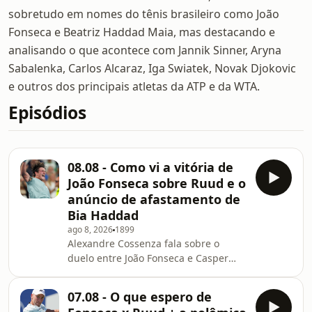
sobretudo em nomes do tênis brasileiro como João
Fonseca e Beatriz Haddad Maia, mas destacando e
analisando o que acontece com Jannik Sinner, Aryna
Sabalenka, Carlos Alcaraz, Iga Swiatek, Novak Djokovic
e outros dos principais atletas da ATP e da WTA.
Episódios
08.08 - Como vi a vitória de
João Fonseca sobre Ruud e o
anúncio de afastamento de
Bia Haddad
ago 8, 2026
1899
Alexandre Cossenza fala sobre o
duelo entre João Fonseca e Casper
Ruud, destacando a evolução do
brasileiro ao longo da partida o que
07.08 - O que espero de
ele fez de melhor para bater o