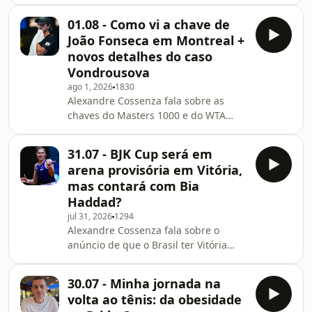
Meligeni, os campeões da semana na
WTA e na ATP, destacando a jovem
01.08 - Como vi a chave de
Kristina Liukova, de 16 anos, que
João Fonseca em Montreal +
levantou a taça no 250 de Memphis. O
novos detalhes do caso
jornalista também cita a primeira
Vondrousova
rodada de Montreal, lembrando as
ago 1, 2026
1830
possibilidades de adversário de
Alexandre Cossenza fala sobre as
estreia para João Fonseca.Por último,
chaves do Masters 1000 e do WTA
Cossenza responde às perguntas dos
1000 do Canadá, em Montreal e
apoiadores. O tema do d
Toronto, com destaque para o
31.07 - BJK Cup será em
caminho de João Fonseca, que pode
arena provisória em Vitória,
até enfrentar Casper Ruud e Ben
mas contará com Bia
Shelton antes das quartas de final.O
Haddad?
jornalista também volta a comentar o
jul 31, 2026
1294
caso de doping de Marketa
Alexandre Cossenza fala sobre o
Vondrousova, abordando os motivos
anúncio de que o Brasil ter Vitória
citados pelo tribunal no documento
como sede do próximo confronto pela
que foi publicado na íntegra nesta
Billie Jean King Cup e que os jogos
sexta-
30.07 - Minha jornada na
contra o Canadá serão em uma arena
volta ao tênis: da obesidade
provisória, no saibro. O jornalista