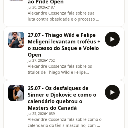
ao Pride Open
também destaca a dúvida sobre a
jul 30, 2026
2187
participação de Beatriz Haddad Maia,
Alexandre Cossenza fala sobre sua
que não compete há um mês, desde
luta contra obesidade e o processo de
sua eliminação na primeira rodada do
perda de peso até conseguir voltar a
torneio de Wimbledon.
jogar tênis de forma competitiva no
27.07 - Thiago Wild e Felipe
Pride Open.O jornalista destaca um
Meligeni levantam troféus +
par de armadilhas que precisam ser
o sucesso do Saque e Voleio
evitadas no dia a dia de quem batalha
Open
para perder (ou manter) peso e
jul 27, 2026
1752
ressalta o quanto é preciso conversar
Alexandre Cossenza fala sobre os
e buscar ajuda para encarar uma
títulos de Thiago Wild e Felipe
doença como a obesidade.Cossenza
Meligeni, ressaltando as relevâncias
também lembra
de ambos e lembrando dos diferentes
25.07 - Os desfalques de
momentos que os dois tenistas vivem
Sinner e Djokovic e como o
em sua carreiras. O jornalista
calendário quebrou o
também destaca o sucesso do Saque
Masters do Canadá
e Voleio Open, torneio para
jul 25, 2026
1639
apoiadores do S&amp;V disputado
Alexandre Cossenza fala sobre como o
neste domingo, em São Paulo.O
calendário do tênis masculino, com os
jornalista também responde às