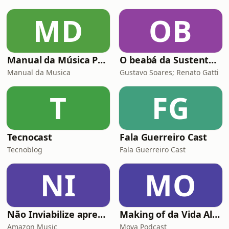
MD
OB
Manual da Música Podcast
O beabá da Sustentabilidade
Manual da Musica
Gustavo Soares; Renato Gatti
T
FG
Tecnocast
Fala Guerreiro Cast
Tecnoblog
Fala Guerreiro Cast
NI
MO
Não Inviabilize apresenta: Histórias da Firma
Making of da Vida Alheia - Mova
Amazon Music
Mova Podcast