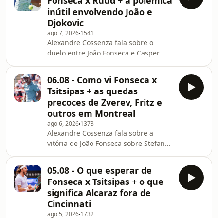
Fonseca x Ruud + a polêmica
norueguês. O jornalista também
inútil envolvendo João e
comenta o anúncio de Beatriz Haddad
Djokovic
Maia, que vai se afastar do circuito
ago 7, 2026
1541
pelo menos até o fim do ano e disse
Alexandre Cossenza fala sobre o
que vinha lutando contra fatores
duelo entre João Fonseca e Casper
"muito mais exteriores". Por último,
Ruud, que vale uma vaga nas oitavas
Cossenza responde às perg
de final do Masters 1000 de Montreal,
06.08 - Como vi Fonseca x
lembrando do que aconteceu no jogo
Tsitsipas + as quedas
entre eles em Roland Garros,
precoces de Zverev, Fritz e
destacando como o cenário atual é
outros em Montreal
diferente daquele e como cada
ago 6, 2026
1373
tenista pode reagir nesta sexta-feira.
Alexandre Cossenza fala sobre a
O jornalista também comenta a
vitória de João Fonseca sobre Stefanos
polêmica relacionada à declaração de
Tsitsipas na segunda rodada do
João Fonseca sobre a opini
Masters 1000 de Montreal,
05.08 - O que esperar de
destacando o que o brasileiro fez de
Fonseca x Tsitsipas + o que
melhor e o que precisa evoluir ao
significa Alcaraz fora de
longo da competição. O jornalista
Cincinnati
também comenta os resultados do
ago 5, 2026
1732
dia, lembrando das derrotas de Taylor