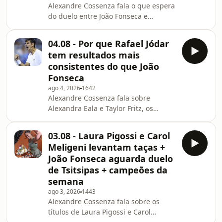
Alexandre Cossenza fala o que espera
Fritz e Alexander Zverev e da
do duelo entre João Fonseca e
desistência de Félix Auger-Aliassime,
Stefanos Tsitsipas, válido pela
e apontando as principais con
segunda rodada do Masters 1000 de
04.08 - Por que Rafael Jódar
Montreal, destacando um aspecto
tem resultados mais
tático importante e analisando o
consistentes do que João
quanto podem pesar os mais de 30
Fonseca
dias que o carioca ficou sem disputar
ago 4, 2026
1642
partidas oficiais.O jornalista também
Alexandre Cossenza fala sobre
comenta a notícia de que Carlos
Alexandra Eala e Taylor Fritz, os
Alcaraz não estará no Masters 1000
campeões de Washington, e destaca
de Cincinnati, considerand
por que acredita que Rafael Jódar,
03.08 - Laura Pigossi e Carol
hoje, é um tenista com mais
Meligeni levantam taças +
possibilidades do que João Fonseca. O
João Fonseca aguarda duelo
jornalista também fala sobre o torneio
de Tsitsipas + campeões da
de duplas mistas do US Open e, por
semana
último, responde às perguntas dos
apoiadores. O tema do dia são os
ago 3, 2026
1443
Alexandre Cossenza fala sobre os
desfalques em Montreal e como eles
títulos de Laura Pigossi e Carol
afetam o valor do torneio