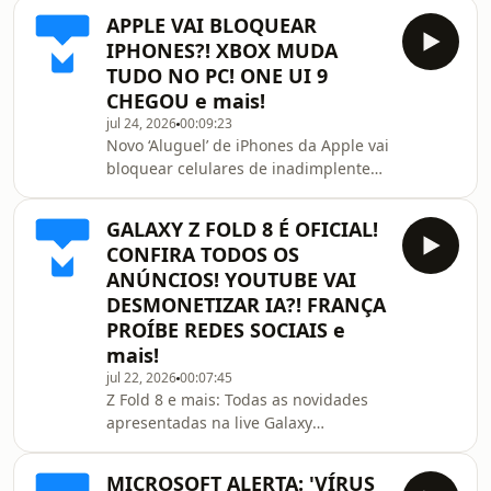
de irís por práticas abusivas. Ataque
APPLE VAI BLOQUEAR
hacker inédito pode destruir data
IPHONES?! XBOX MUDA
centers, alertam pesquisadores. EA FC
TUDO NO PC! ONE UI 9
27 é revelado com modo de mundo
CHEGOU e mais!
aberto! Veja trailer, preço e onde
jul 24, 2026
00:09:23
jogar. Xiaomi lança no Brasil Redmi A7
Novo ‘Aluguel’ de iPhones da Apple vai
Pro com bateria de 6.000 mAh e
bloquear celulares de inadimplentes.
Monitores da LG instalam adware no
Chefe da Ray-Ban ri de crítica sobre
Windows se
smart glasses serem &#39;para
GALAXY Z FOLD 8 É OFICIAL!
pervertidos&#39;. One UI 9 é
CONFIRA TODOS OS
oficializada pela Samsung: confira as
ANÚNCIOS! YOUTUBE VAI
7 principais novidades. EA FC 27 pode
DESMONETIZAR IA?! FRANÇA
trazer grande mudança — e o Brasil é
PROÍBE REDES SOCIAIS e
um dos motivos. Gemini 3.5 Flash
Cyber: Google lança IA voltada para
mais!
correção de falhas de segurança.
jul 22, 2026
00:07:45
Instagram fin
Z Fold 8 e mais: Todas as novidades
apresentadas na live Galaxy
Unpacked! Samsung Wallet ganha
pagamento via chave Pix; saiba como
MICROSOFT ALERTA: 'VÍRUS