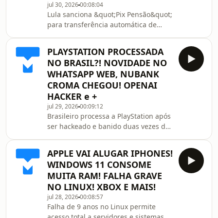
jul 30, 2026
00:08:04
teste e invade sistema de 3 empresas.
Lula sanciona &quot;Pix Pensão&quot;
Samsung confirma lançamento do
para transferência automática de
Galaxy S26 FE e Tab S12 para 2026.
pensão. Fake ou real? Soldado
Meta tem prejuízo de US$ 4,
ucraniano derruba drones russos
PLAYSTATION PROCESSADA
usando um fuzil. Empresa de Musk
NO BRASIL?! NOVIDADE NO
quer barrar lei nos EUA contra apps
WHATSAPP WEB, NUBANK
de tirar roupas com IA. Atualização
CROMA CHEGOU! OPENAI
estaria drenando bateria do Galaxy
HACKER e +
S25 Ultra e S24 Ultra. Fim dos 15
meses grátis? Google AI Pro lança
jul 29, 2026
00:09:12
Brasileiro processa a PlayStation após
nova promoção para estudantes e
ser hackeado e banido duas vezes da
Apple sob nova gerencia! 📱 A
PSN. Nubank Croma é lançado; novo
cartão e plano de benefícios. OpenAI
APPLE VAI ALUGAR IPHONES!
revela que modelo &#39;hacker&#39;
WINDOWS 11 CONSOME
invadiu mais plataformas em ataque.
MUITA RAM! FALHA GRAVE
WhatsApp Web finalmente ganha
NO LINUX! XBOX E MAIS!
chamadas de voz e vídeo. Meta recua
jul 28, 2026
00:08:57
e óculos inteligentes não terão limite
Falha de 9 anos no Linux permite
de uso mensal em função. Jeff Bezos
acesso total a servidores e sistemas