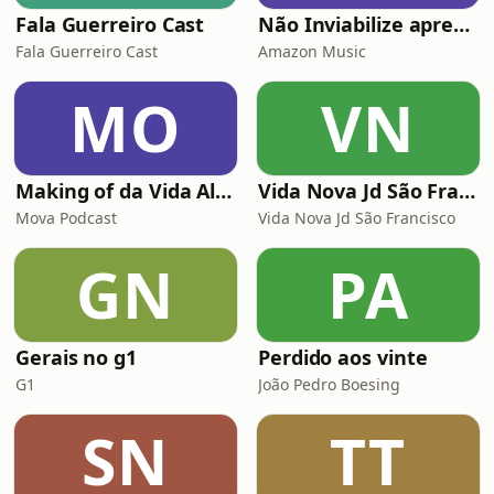
Fala Guerreiro Cast
Não Inviabilize apresenta: Histórias da Firma
Fala Guerreiro Cast
Amazon Music
MO
VN
Making of da Vida Alheia - Mova
Vida Nova Jd São Francisco
Mova Podcast
Vida Nova Jd São Francisco
GN
PA
Gerais no g1
Perdido aos vinte
G1
João Pedro Boesing
SN
TT