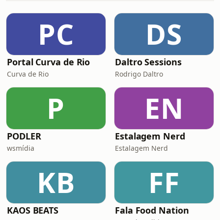
CADA VEZ MELHORES
https://3irmaos.in/membro ✅
PC
DS
INSCREVA-SE em nossos OUTROS
CANAIS no YouTube:Canal de Cortes
Oficial -
https://www.youtube.com/@cortespodcast3irm
Portal Curva de Rio
Daltro Sessions
Curva de Rio
Rodrigo Daltro
P
EN
PODLER
Estalagem Nerd
wsmídia
Estalagem Nerd
KB
FF
KAOS BEATS
Fala Food Nation