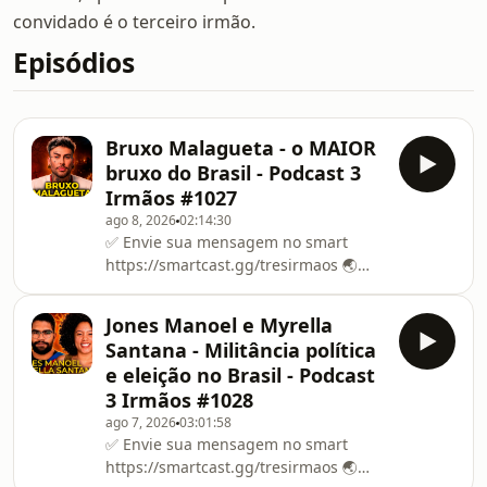
convidado é o terceiro irmão.
Episódios
Bruxo Malagueta - o MAIOR
bruxo do Brasil - Podcast 3
Irmãos #1027
ago 8, 2026
02:14:30
✅ Envie sua mensagem no smart
https://smartcast.gg/tresirmaos 🌏
Viagem China com os 3 Irmãos —
imersão real na cultura .👉 Garanta
Jones Manoel e Myrella
sua vaga:
Santana - Militância política
https://3irmaos.in/viagemchina❤️
e eleição no Brasil - Podcast
SEJA MEMBRO do canal e COLABORE
3 Irmãos #1028
para que possamos fazer programas
ago 7, 2026
03:01:58
CADA VEZ MELHORES
✅ Envie sua mensagem no smart
https://3irmaos.in/membro ✅
https://smartcast.gg/tresirmaos 🌏
INSCREVA-SE em nossos OUTROS