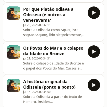
creators.insiderstore.com.br/ESTRANHA⁠
Cupom: ESTRANHA Cursos e Livros:
Por que Platão odiava a
⁠⁠estranhahistoria.com.br⁠
Odisseia (e outros a
veneravam)?
jul 23, 2026
00:32:11
Sobre a Odisseia como &quot;livro
sagrado&quot;, lido alegoricamente,
criticado por Platão. Faça uma análise
de viabilidade gratuita:
Os Povos do Mar e o colapso
https://voceeuropeu.com.br/historia
da Idade do Bronze
Cursos e Livros:
jul 21, 2026
00:34:31
⁠⁠estranhahistoria.com.br⁠
Sobre o colapso da Idade do Bronze e
o papel dos Povos do Mar. Cursos e
Livros: ⁠⁠estranhahistoria.com.br⁠
A história original da
Odisseia (ponto a ponto)
jul 16, 2026
00:35:50
Sobre a Odisseia a partir do texto de
Homero. Insider:
creators.insiderstore.com.br/ESTRANHA