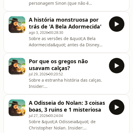
personagem Sinon (que não é
contada em detalhes na Odisseia,
mas sim na Eneida). UNIVERSO
A história monstruosa por
NARRADO:
trás de 'A Bela Adormecida'
universonarrado.com.br/p/tree/estranha-
ago 3, 2026
00:28:30
historia Cursos e Livros:
Sobre as versões de &quot;A Bela
⁠⁠estranhahistoria.com.br⁠
Adormecida&quot; antes da Disney
(Perrault e Bassile). Insider:
⁠creators.insiderstore.com.br/ESTRANHA⁠⁠
Por que os gregos não
Cupom: ESTRANHA Cursos e Livros:
usavam calças?
⁠⁠⁠estranhahistoria.com.br⁠
jul 29, 2026
00:20:52
Sobre a estranha história das calças.
Insider:
⁠creators.insiderstore.com.br/ESTRANHA⁠
Cupom: ESTRANHA Cursos e Livros:
A Odisseia do Nolan: 3 coisas
⁠⁠estranhahistoria.com.br⁠
boas, 3 ruins e 1 misteriosa
jul 27, 2026
00:24:04
Sobre &quot;A Odisseia&quot; de
Christopher Nolan. Insider: