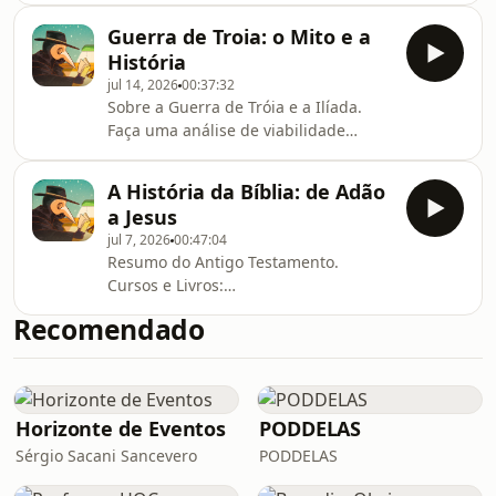
Cupom: ESTRANHA Cursos e Livros:
Guerra de Troia: o Mito e a
⁠estranhahistoria.com.br
História
jul 14, 2026
00:37:32
Sobre a Guerra de Tróia e a Ilíada.
Faça uma análise de viabilidade
gratuita:
https://voceeuropeu.com.br/historia
A História da Bíblia: de Adão
Cursos e Livros:
a Jesus
⁠⁠estranhahistoria.com.br⁠
jul 7, 2026
00:47:04
Resumo do Antigo Testamento.
Cursos e Livros:
estranhahistoria.com.br
Recomendado
Horizonte de Eventos
PODDELAS
Sérgio Sacani Sancevero
PODDELAS