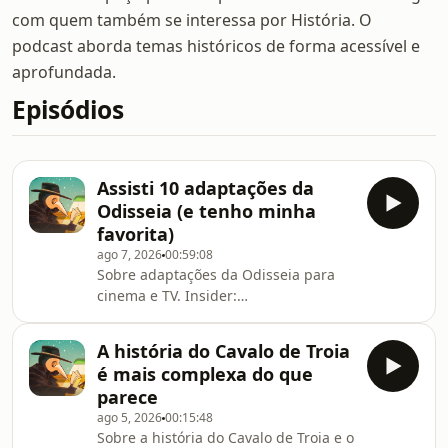
com quem também se interessa por História. O
podcast aborda temas históricos de forma acessível e
aprofundada.
Episódios
Assisti 10 adaptações da
Odisseia (e tenho minha
favorita)
ago 7, 2026
00:59:08
Sobre adaptações da Odisseia para
cinema e TV. Insider:
⁠⁠creators.insiderstore.com.br/ESTRANHA⁠⁠⁠
Cupom: ESTRANHA Cursos e Livros:
A história do Cavalo de Troia
⁠⁠⁠⁠estranhahistoria.com.br⁠
é mais complexa do que
parece
ago 5, 2026
00:15:48
Sobre a história do Cavalo de Troia e o