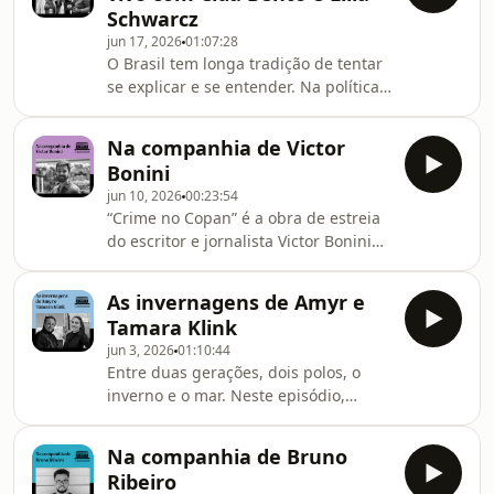
qu
Schwarcz
lança um misto de ensaio cultural e
jun 17, 2026
01:07:28
memória que aborda temas como
O Brasil tem longa tradição de tentar
desejo, morte e passagem do
se explicar e se entender. Na política,
tempo. Neste episódio, Michel conta
na economia, na cultura, ecoa a
sobre o processo de escrita do livro,
pergunta: quem somos nós? E quem
suas referências e
Na companhia de Victor
está explicando o Brasil hoje?Os livros
Bonini
são um bom ponto de partida para
jun 10, 2026
00:23:54
responder essas perguntas. Neste
“Crime no Copan” é a obra de estreia
episódio especial da Rádio
do escritor e jornalista Victor Bonini
Companhia, gravado ao vivo na Feira
na Companhia das Letras. O romance
do Livro, Stéphanie Roque conversa
policial parte de uma noite trágica,
com duas autoras que dedicaram boa
As invernagens de Amyr e
quando dois crimes acontecem em
parte da vida a pe
Tamara Klink
meio ao aniversário de 60 anos do
jun 3, 2026
01:10:44
edifício mais emblemático de São
Entre duas gerações, dois polos, o
Paulo, e revela uma rede de segredos
inverno e o mar. Neste episódio,
que atravessa gerações. Neste
Stéphanie Roque entrevista pai e
episódio, Victor conta sobre o
filha: os navegadores Amyr e Tamara
processo de escrita do livro, além de
Na companhia de Bruno
Klink. Aos 29 anos, Amyr Klink fez a
refletir sobre co
Ribeiro
primeira travessia solitária a remo do