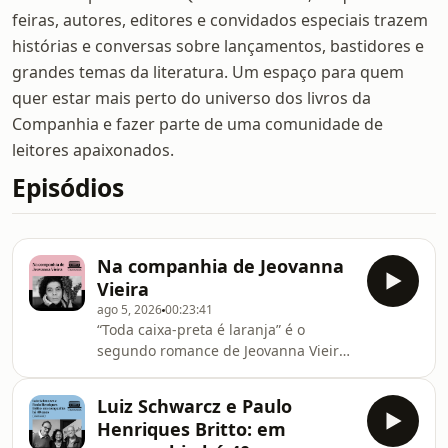
feiras, autores, editores e convidados especiais trazem
histórias e conversas sobre lançamentos, bastidores e
grandes temas da literatura. Um espaço para quem
quer estar mais perto do universo dos livros da
Companhia e fazer parte de uma comunidade de
leitores apaixonados.
Episódios
Na companhia de Jeovanna
Vieira
ago 5, 2026
00:23:41
“Toda caixa-preta é laranja” é o
segundo romance de Jeovanna Vieira.
Ela também é autora de “Virgínia
mordida&quot;, lançado em 2024 pela
Luiz Schwarcz e Paulo
Companhia das Letras. Em seu novo
Henriques Britto: em
livro, ela fala sobre o vínculo entre pai