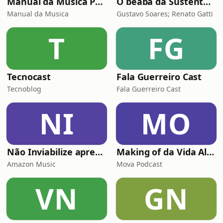
Manual da Música Podcast
O beabá da Sustentabilidade
Manual da Musica
Gustavo Soares; Renato Gatti
T
FG
Tecnocast
Fala Guerreiro Cast
Tecnoblog
Fala Guerreiro Cast
NI
MO
Não Inviabilize apresenta: Histórias da Firma
Making of da Vida Alheia - Mova
Amazon Music
Mova Podcast
VN
GN