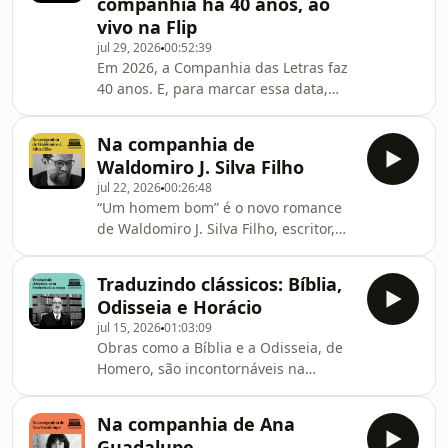
companhia há 40 anos, ao
e filha, além dos traumas que
vivo na Flip
ultrapassam gerações e das maneiras
jul 29, 2026
00:52:39
de lidar com eles.Neste episódio mais
Em 2026, a Companhia das Letras faz
curto da Rádio Companhia, Jeovanna
40 anos. E, para marcar essa data,
conta sobre as várias fases que
Stéphanie Roque conversa com Luiz
marcaram o proc
Schwarcz e Paulo Henriques Britto,
Na companhia de
em episódio gravado ao vivo na Casa
Waldomiro J. Silva Filho
da Companhia – diretamente da Festa
jul 22, 2026
00:26:48
Literária de Paraty, a Flip.Luiz é
“Um homem bom” é o novo romance
escritor, editor e fundador da
de Waldomiro J. Silva Filho, escritor,
Companhia das Letras. Paulo é
filósofo e professor da Universidade
escritor, poeta, tradutor, professor e
Federal da Bahia. Ele tem uma
um imortal da Academia Brasileira de
Traduzindo clássicos: Bíblia,
extensa produção acadêmica e
Letras. O encont
Odisseia e Horácio
também é autor de “Os dias”, seu
jul 15, 2026
01:03:09
romance de estreia. Neste episódio
Obras como a Bíblia e a Odisseia, de
mais curto do podcast, Stéphanie
Homero, são incontornáveis na
Roque está na companhia dele.
tradição literária ocidental. Neste
Waldomiro conta sobre o processo de
episódio, a Rádio Companhia recebe o
escrita de “Um homem bom”, seu
Na companhia de Ana
tradutor dessas obras do grego
primeiro romance pela Companhia
Guadalupe