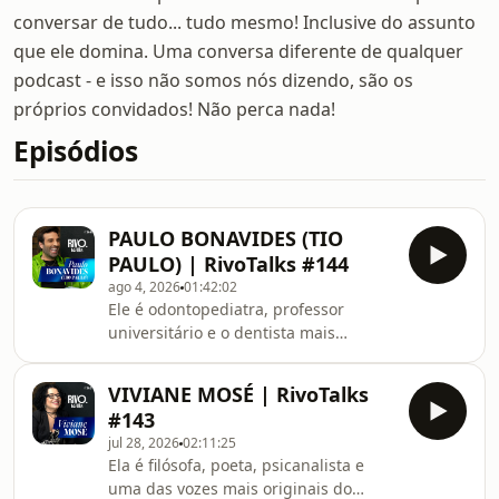
conversar de tudo... tudo mesmo! Inclusive do assunto
que ele domina. Uma conversa diferente de qualquer
podcast - e isso não somos nós dizendo, são os
próprios convidados! Não perca nada!
Episódios
PAULO BONAVIDES (TIO
PAULO) | RivoTalks #144
ago 4, 2026
01:42:02
Ele é odontopediatra, professor
universitário e o dentista mais
querido da internet brasileira.
Conhecido por atender crianças
VIVIANE MOSÉ | RivoTalks
típicas e atípicas com paciência,
#143
humor e varinha de glitter, Tio Paulo
jul 28, 2026
02:11:25
construiu uma carreira que junta
Ela é filósofa, poeta, psicanalista e
consultório, sala de aula e
uma das vozes mais originais do
picadeiro.No episódio, Tio Paulo