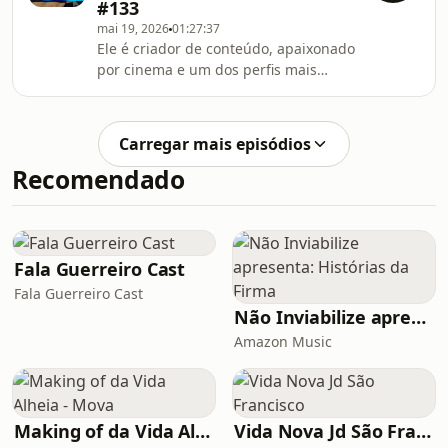
#133
formação jesuíta e a vida que quase
mai 19, 2026
01:27:37
foi de padre, a relação com o pai que
Ele é criador de conteúdo, apaixonado
ensinava latim e francês em casa, e
por cinema e um dos perfis mais
como o acaso moldou sua trajetória
autênticos da internet brasileira. Com
acadêmica. A conversa passa pela sua
humor afiado e opinião forte sobre
visão sobre ateísmo,
tudo, do tapete vermelho ao
Carregar mais episódios
McDonald&#39;s, Guilherme Rainer
Recomendado
conquistou uma audiência fiel falando
do que gosta e do que não gosta
também.No episódio, Guilherme fala
sobre o início do perfil e a decisão de
largar tudo em Nova York para voltar
Fala Guerreiro Cast
ao Brasil. A
Fala Guerreiro Cast
Não Inviabilize apresenta: Histórias da Firma
Amazon Music
Making of da Vida Alheia - Mova
Vida Nova Jd São Francisco