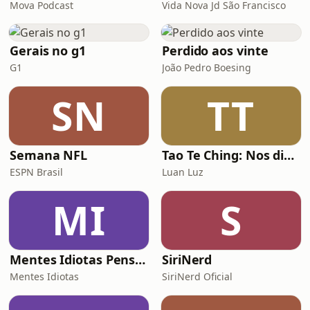
Mova Podcast
Vida Nova Jd São Francisco
Gerais no g1
Perdido aos vinte
G1
João Pedro Boesing
SN
TT
Semana NFL
Tao Te Ching: Nos dias de hoje
ESPN Brasil
Luan Luz
MI
S
Mentes Idiotas Pensam Igual
SiriNerd
Mentes Idiotas
SiriNerd Oficial