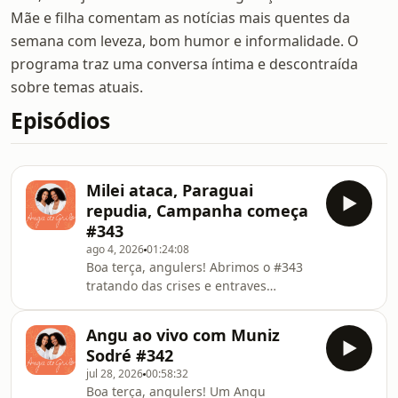
Mãe e filha comentam as notícias mais quentes da
semana com leveza, bom humor e informalidade. O
programa traz uma conversa íntima e descontraída
sobre temas atuais.
Episódios
Milei ataca, Paraguai
repudia, Campanha começa
#343
ago 4, 2026
01:24:08
Boa terça, angulers! Abrimos o #343
tratando das crises e entraves
diplomáticos das últimas semanas.
Milei atacou Lula em convenção do PL,
Angu ao vivo com Muniz
fala de Lula provoca indignação no
Sodré #342
Governo paraguaio e nova tarifa dos
jul 28, 2026
00:58:32
EUA relacionada a investigação sobre
Boa terça, angulers! Um Angu
trabalho forçado começa a valer para