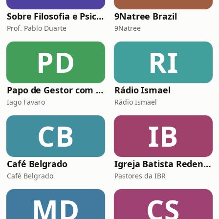
Sobre Filosofia e Psicanálise
9Natree Brazil
Prof. Pablo Duarte
9Natree
PD
RI
Papo de Gestor com Iago Favaro | Liderança, Vendas & Audiobooks
Rádio Ismael
Iago Favaro
Rádio Ismael
CB
IB
Café Belgrado
Igreja Batista Redenção
Café Belgrado
Pastores da IBR
MD
CS