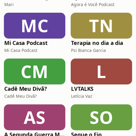
Mari
Agora é Você Podcast
MC
TN
Mi Casa Podcast
Terapia no dia a dia
Mi Casa Podcast
Psi Bianca Garcia
CM
L
Cadê Meu Divã?
LVTALKS
Cadê Meu Divã?
Letícia Vaz
AS
SO
A Segunda Guerra Mundial (E/P/T)
Segue o Fio