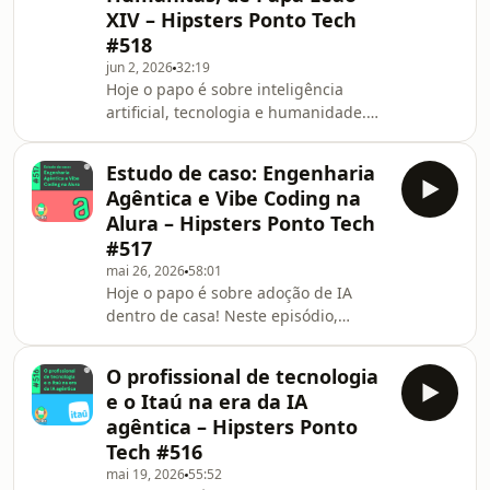
XIV – Hipsters Ponto Tech
cultura corporativa, no
#518
desenvolvimento de lideranças e até
no desenho das organizações. Vem
jun 2, 2026
32:19
Hoje o papo é sobre inteligência
ver quem participou desse papo:
artificial, tecnologia e humanidade.
Paulo Silveira, o host que quer saber
Neste episódio, Paulo Silveira lê e
se é
comenta trechos da encíclica
Estudo de caso: Engenharia
Magnifica Humanitas, do Papa Leão
Agêntica e Vibe Coding na
XIV, publicada com reflexões sobre IA,
Alura – Hipsters Ponto Tech
poder digital e os desafios éticos da
#517
tecnologia. &#160;Links:&#160; Carta
mai 26, 2026
58:01
encíclica ‘Magnifica Humanitas’ na
Hoje o papo é sobre adoção de IA
íntegra, em português Carta encíclica
dentro de casa! Neste episódio,
‘Rerum Novarum’ do Papa Leão XIII,
conversamos sobre como a Alura vem
em portu
incorporando agentes de código,
O profissional de tecnologia
ferramentas como Codex e workflows
e o Itaú na era da IA
agênticos no dia a dia da engenharia,
agêntica – Hipsters Ponto
e os impactos disso em
Tech #516
produtividade, na revisão de código,
mai 19, 2026
55:52
na cultura de desenvolvimento e até