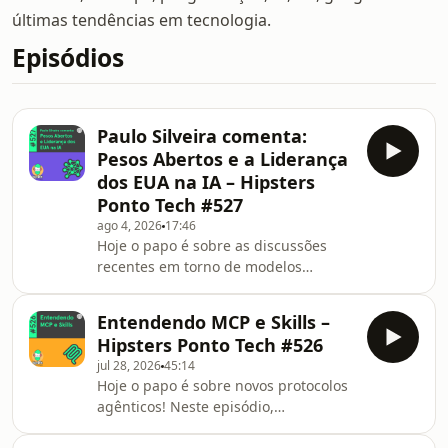
últimas tendências em tecnologia.
Episódios
Paulo Silveira comenta:
Pesos Abertos e a Liderança
dos EUA na IA – Hipsters
Ponto Tech #527
ago 4, 2026
17:46
Hoje o papo é sobre as discussões
recentes em torno de modelos
abertos. Neste episódio, Paulo
Silveira lê e comenta o manifesto
Entendendo MCP e Skills –
&#8220;Pesos Abertos e a Liderança
Hipsters Ponto Tech #526
dos EUA na IA&#8221;, assinado por
jul 28, 2026
45:14
dezenas de empresas frente à
Hoje o papo é sobre novos protocolos
polêmica envolvendo alegações de
agênticos! Neste episódio,
modelos chineses destilando modelos
conversamos sobre como o Model
norte-americanos, e o papel cada vez