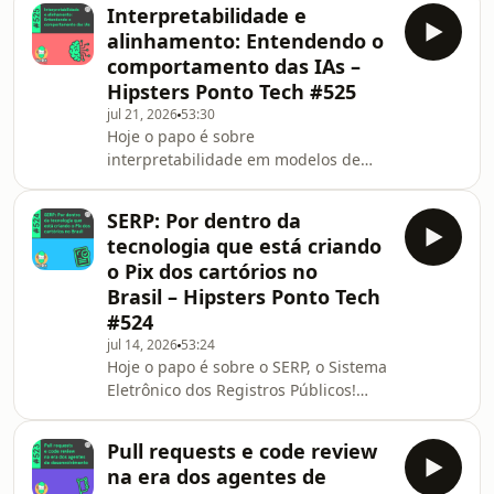
Context Protocol (MCP) busca
mais importante de modelos abertos
Interpretabilidade e
padronizar a integração entre
no ecossistema mundial da IA. &#
alinhamento: Entendendo o
agentes e ferramentas, além das
comportamento das IAs –
diferenças e complementaridades
Hipsters Ponto Tech #525
entre MCPs, skills e APIs tradicionais.
jul 21, 2026
53:30
Vem ver quem participou desse papo:
Hoje o papo é sobre
Paulo Silveira, o host que ainda acha
interpretabilidade em modelos de
automação uma bagunça Vinny
inteligência artificial! Neste episódio,
Neves, cohost, dev e professor na
conversamos sobre como pesquisas
Alura
SERP: Por dentro da
recentes, em especial da Anthropic,
tecnologia que está criando
vêm buscando entender o que
o Pix dos cartórios no
acontece por baixo do capô dos
Brasil – Hipsters Ponto Tech
grandes modelos de linguagem, além
#524
de como eles chegam a determinadas
respostas. De alinhamento a
jul 14, 2026
53:24
Hoje o papo é sobre o SERP, o Sistema
alucinações, passando por reasoning,
Eletrônico dos Registros Públicos!
emoções, J-Space, comportamentos
Neste episódio, conversamos sobre
emergentes
como a plataforma Meu Registro
Pull requests e code review
pretende simplificar o acesso aos
na era dos agentes de
serviços de cartório e integrar