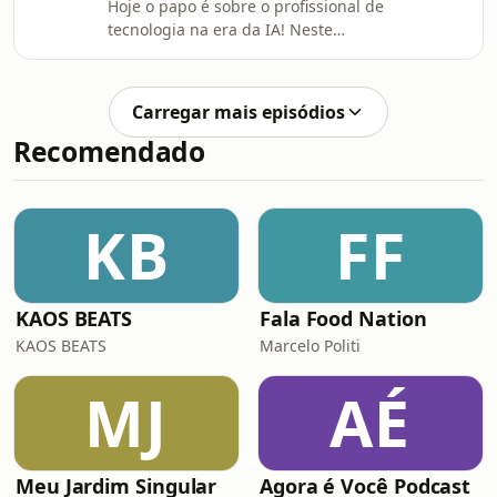
Hoje o papo é sobre o profissional de
na criação de produtos. Vem ver
tecnologia na era da IA! Neste
quem participou desse papo: Paulo
episódio, gravado ao vivo em 5 de
Silveira, o host que quer saber
maio de 2026, no Meetup Itaú Tech,
conversamos sobre como a IA está
Carregar mais episódios
mudando a forma como software é
Recomendado
criado, quem passa a participar desse
processo, e por que gerar linhas de
código é só uma parte da história. O
papo também incluiu agentes, novas
KB
FF
abstrações, segurança, GitHub,
Copilot, carreira, f
KAOS BEATS
Fala Food Nation
KAOS BEATS
Marcelo Politi
MJ
AÉ
Meu Jardim Singular
Agora é Você Podcast