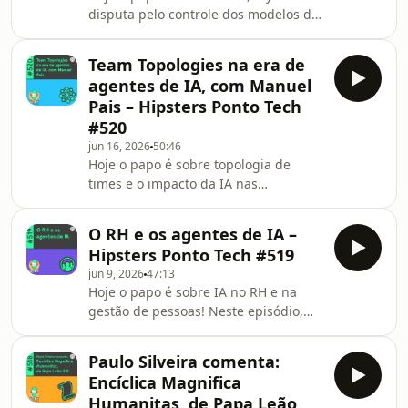
disputa pelo controle dos modelos de
e o IBM Bob, o agente de
IA! Neste episódio, conversamos
desenvolvimento da empres
sobre o salto de capacidade do
Team Topologies na era de
Claude Fable 5, e do seu impacto no
agentes de IA, com Manuel
trabalho de devs. A seguir,
Pais – Hipsters Ponto Tech
abordamos os bastidores do bloqueio
#520
imposto pelo governo dos Estados
jun 16, 2026
50:46
Unidos, o que toca em temas de
Hoje o papo é sobre topologia de
segurança, regulação, soberania
times e o impacto da IA nas
tecnológica e o risco de empresas e
organizações! Neste episódio,
países dependerem de modelos q
conversamos com Manuel Pais,
O RH e os agentes de IA –
coautor do livro Team Topologies,
Hipsters Ponto Tech #519
sobre como os times continuam
jun 9, 2026
47:13
sendo uma peça central para a
Hoje o papo é sobre IA no RH e na
entrega de valor, mesmo em um
gestão de pessoas! Neste episódio,
cenário de agentes de IA, automação,
conversamos sobre como a
organizações mais enxutas e novas
inteligência artificial e os agentes de
formas de trabalho. Vem ver quem
Paulo Silveira comenta:
IA estão chegando às áreas de
participou desse papo: Paulo Silveira,
Encíclica Magnifica
pessoas, e os impactos disso na
o host que a
Humanitas, de Papa Leão
gestão, nos processos seletivos, na