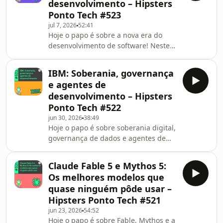
desenvolvimento – Hipsters
diferentes tipos de registros públicos.
Ponto Tech #523
O papo também passa por
jul 7, 2026
52:41
interoperabilidade, APIs, segurança,
Hoje o papo é sobre a nova era do
assinaturas digitais, modernização
desenvolvimento de software! Neste
dos cartórios e os desafios de
episódio, conversamos sobre o
conectar sistemas antigos em
aumento no volume de código gerado
IBM: Soberania, governança
por IA e os desafios de revisar,
e agentes de
governar e levar essas mudanças
desenvolvimento – Hipsters
para produção. O papo também
Ponto Tech #522
passa por novos processos de
jun 30, 2026
38:49
desenvolvimento, modelos locais e
Hoje o papo é sobre soberania digital,
abertos, harnesses, contexto e
governança de dados e agentes de
orquestração de agentes. Vem ver
desenvolvimento com IA! Neste
quem participou desse papo: Paulo
episódio, conversamos sobre os riscos
Silveira,
Claude Fable 5 e Mythos 5:
de empresas e governos dependerem
Os melhores modelos que
de fornecedores externos para
quase ninguém pôde usar –
armazenar dados, executar modelos
Hipsters Ponto Tech #521
de IA e manter aplicações críticas. A
jun 23, 2026
54:52
seguir, falamos sobre soberania por
Hoje o papo é sobre Fable, Mythos e a
arquitetura, proteção de código-fonte