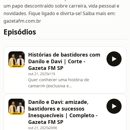
um papo descontraído sobre carreira, vida pessoal e
novidades. Fique ligado e divirta-se! Saiba mais em:
gazetafm.com.br
Episódios
Histórias de bastidores com
Danilo e Davi | Corte -
Gazeta FM SP
out 21, 2025
119
Quer conhecer uma história de
camarim (exclusiva e
constrangedora), além de um
momento emocionante vivido com os
Danilo e Davi: amizade,
fãs de Danilo e Davi? Então ouça
bastidores e sucessos
agora esse trecho exclusivo da
Inesquecíveis | Completo -
entrevista da dupla com a locutora
Gazeta FM SP
Sandra Hossu!
out 21, 2025
2696