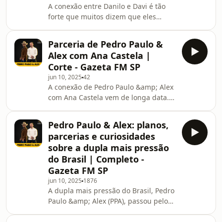
A conexão entre Danilo e Davi é tão
forte que muitos dizem que eles
parecem irmãos! Durante a entrevista
com a locutora Sandra Hossu, na
Parceria de Pedro Paulo &
Gazeta FM, a dupla falou sobre a
Alex com Ana Castela |
amizade e parceria que os une,
Corte - Gazeta FM SP
contou como tudo começou,
jun 10, 2025
42
comentou a repercussão de “Apaga,
A conexão de Pedro Paulo &amp; Alex
Apaga, Apaga” e ainda compartilhou
com Ana Castela vem de longa data.
histórias dos bastidores dos shows e
Durante entrevista com a jornalista
momentos marcantes com os fãs.
Neide Oliveira, na Gazeta FM, os
Ouça a entrevista completa.
Pedro Paulo & Alex: planos,
artistas falaram sobre a parceria na
parcerias e curiosidades
música Ia Dar Bom e contaram como
sobre a dupla mais pressão
eles conheceram a cantora.
do Brasil | Completo -
Gazeta FM SP
jun 10, 2025
1876
A dupla mais pressão do Brasil, Pedro
Paulo &amp; Alex (PPA), passou pelos
estúdios da Gazeta FM para um bate-
papo leve e descontraído com a