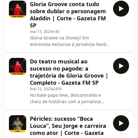
Gloria Groove conta tudo
jornalista Neide Oliveira!No episódio,
sobre dublar o personagem
eles revelam como tudo começou, por
Aladdin | Corte - Gazeta FM
que a sigla "PPA" se tornou mais
SP
popular do que o nome completo da
mai 15, 2025
145
dupla, qual foi o grande divisor de
Gloria Groove na Disney? Em
águas na carreira, falam sobre fama,
entrevista exclusiva à jornalista Neide
planos para o futuro, projetos
Oliveira, a artista relembra como foi
individuais e
dublar o personagem Aladdin no live-
Do teatro musical ao
action e compartilha os bastidores
sucesso no pagode: a
dessa experiência. Vem ouvir!
trajetória de Gloria Groove |
Completo - Gazeta FM SP
mai 15, 2025
2459
No bate-papo leve, descontraído e
cheio de histórias com a jornalista
Neide Oliveira, Gloria Groove
relembra o processo de criação da
Péricles: sucesso “Boca
persona artística que conquistou o
Louca”, Seu Jorge e carreira
Brasil. Ela fala sobre a influência do
como ator | Corte - Gazeta
teatro musical na sua formação,