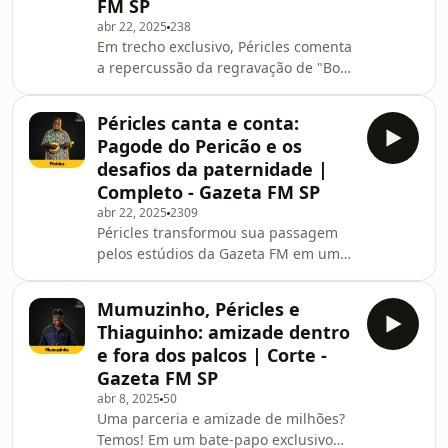
FM SP
comenta sua fase pagodeira, o
abr 22, 2025
238
sucesso da música "Nosso Primeiro
Em trecho exclusivo, Péricles comenta
Beijo" e os detalhes por trás do
a repercussão da regravação de "Boca
projeto Serenata da GG. Gloria
Louca", sucesso de Branca di Neve
também compartilha o que a motiv
lançado em 1995. A faixa ganhou vida
Péricles canta e conta:
no projeto Pagode do Pericão com a
Pagode do Pericão e os
participação de Seu Jorge. O cantor
desafios da paternidade |
também falou sobre seus projetos
Completo - Gazeta FM SP
como ator, incluindo Sinfonia de Natal
abr 22, 2025
2309
e o filme Barraco de Família. Confira!
Péricles transformou sua passagem
pelos estúdios da Gazeta FM em um
verdadeiro show! No repertório,
sucessos como “Teu Chamego”,
Mumuzinho, Péricles e
“Supera” e “Já É”. No bate-papo com a
Thiaguinho: amizade dentro
jornalista Neide Oliveira, falou sobre
e fora dos palcos | Corte -
o projeto Pagode do Pericão, a
Gazeta FM SP
escolha dos convidados e músicas,
abr 8, 2025
50
além dos desafios da paternidade om
Uma parceria e amizade de milhões?
os filhos Lucas Morato e Maria
Temos! Em um bate-papo exclusivo
Helena. Ouça!