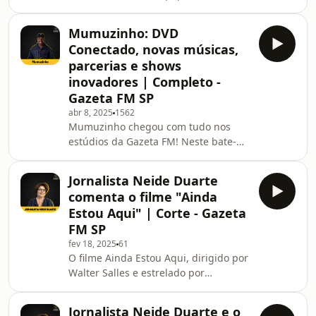
para a Gazeta FM, Mumuzinho contou
sobre sua conexão com Péricles e
Mumuzinho: DVD
Thiaguinho. Quer saber mais sobre
Conectado, novas músicas,
essa amizade? Então confira este
parcerias e shows
trecho exclusivo!
inovadores | Completo -
Gazeta FM SP
abr 8, 2025
1562
Mumuzinho chegou com tudo nos
estúdios da Gazeta FM! Neste bate-
papo exclusivo com a jornalista Neide
Oliveira, o cantor fala sobre seu novo
Jornalista Neide Duarte
projeto, o DVD "Conectado", que traz
comenta o filme "Ainda
canções inéditas e parcerias com
Estou Aqui" | Corte - Gazeta
grandes nomes do samba e pagode.
FM SP
Ele também compartilha sua decisão
fev 18, 2025
61
de focar na música após sua
O filme Ainda Estou Aqui, dirigido por
experiência na atuação e revela
Walter Salles e estrelado por
detalhes da produção de seus shows,
Fernanda Torres e Selton Mello, foi
que contam até com hologr
indicado ao Oscar e está fazendo
Jornalista Neide Duarte e o