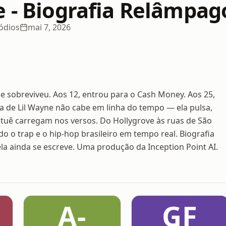
e - Biografia Relâmpag
ódios
mai 7, 2026
 sobreviveu. Aos 12, entrou para o Cash Money. Aos 25,
ia de Lil Wayne não cabe em linha do tempo — ela pulsa,
uê carregam nos versos. Do Hollygrove às ruas de São
 o trap e o hip-hop brasileiro em tempo real. Biografia
a ainda se escreve. Uma produção da Inception Point AI.
A-
GF