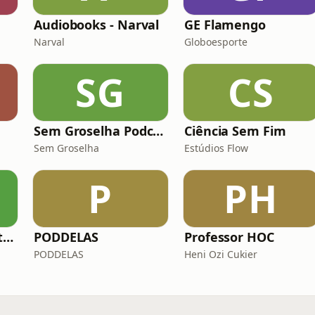
Audiobooks - Narval
GE Flamengo
Narval
Globoesporte
SG
CS
Sem Groselha Podcast
Ciência Sem Fim
Sem Groselha
Estúdios Flow
P
PH
Horizonte de Eventos
PODDELAS
Professor HOC
PODDELAS
Heni Ozi Cukier