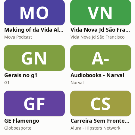
MO
VN
Making of da Vida Alheia - Mova
Vida Nova Jd São Francisco
Mova Podcast
Vida Nova Jd São Francisco
GN
A-
Gerais no g1
Audiobooks - Narval
G1
Narval
GF
CS
GE Flamengo
Carreira Sem Fronteiras
Globoesporte
Alura - Hipsters Network