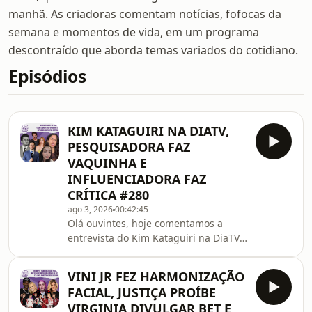
manhã. As criadoras comentam notícias, fofocas da
semana e momentos de vida, em um programa
descontraído que aborda temas variados do cotidiano.
Episódios
KIM KATAGUIRI NA DIATV,
PESQUISADORA FAZ
VAQUINHA E
INFLUENCIADORA FAZ
CRÍTICA #280
ago 3, 2026
00:42:45
Olá ouvintes, hoje comentamos a
entrevista do Kim Kataguiri na DiaTV
e toda a repercussão péssima que
isso gerou, cancelamento da DiaTV,
VINI JR FEZ HARMONIZAÇÃO
pronunciamento de vários
FACIAL, JUSTIÇA PROÍBE
apresentadores do canal, além é
VIRGINIA DIVULGAR BET E
claro, da onda de hate que a extrema