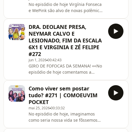
No episódio de hoje Virgínia Fonseca
chocantes:🔹 Mayk Leão: O que
e WePink são alvo de novas polêmicas
aconteceu após ele ser supostamente
após reportagem da revista Piauí até
desmascarado ao v
com PCC envolvido. Também
DRA. DEOLANE PRESA,
comentamos o fiasco técnico durante
NEYMAR CALVO E
a apresentação do Hino Nacional por
LESIONADO, FIM DA ESCALA
Belo e Alcione no jogo Brasil x
6X1 E VIRGINIA E ZÉ FELIPE
Panamá e o caos do caso da mulher
#272
de 37 anos que fingiu ser uma criança
de 12 anos em Joinville.VEM OUVIR!📷
jun 1, 2026
00:42:43
GIRO DE FOFOCAS DA SEMANA! 👀No
Instagram:
episódio de hoje comentamos a
⁠⁠⁠⁠⁠⁠⁠⁠⁠⁠https://www.instagram.com/como
prisão preventiva de Deolane Bezerra
e as investigações sobre sua suposta
Como viver sem postar
ligação com o PCC. Também falamos
tudo? #271 | COMOEUVIM
sobre o desabafo da ex-esposa de
POCKET
Kaká após voltar a falar sobre o fim do
mai 25, 2026
00:33:32
casamento, o momento delicado de
No episódio de hoje, imaginamos
Neymar, que aparece calvo e
como seria nossa vida se fôssemos
lesionado às vésperas da Copa do
totalmente low profile. Conversamos
Mundo, e os novos sinais que