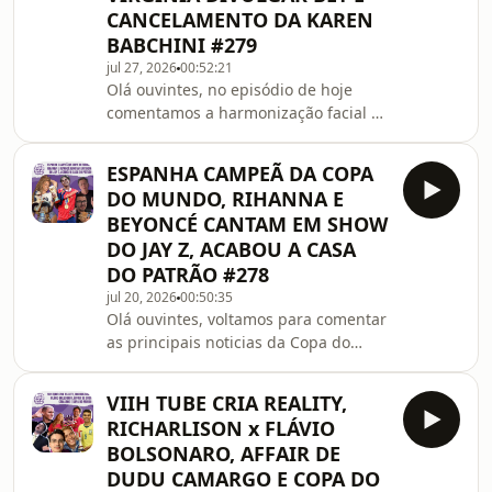
CANCELAMENTO DA KAREN
direita vem fazendo contra a
BABCHINI #279
comunidade LGBTQIA+.Também
trouxemos atualizações sobre o reality
jul 27, 2026
00:52:21
Olá ouvintes, no episódio de hoje
da Viih Tube e Eliezer, que foi multado
comentamos a harmonização facial do
em R$350 mil pelo Ministério Publi
Vini Jr, a determinação da Justiça que
fez a Virgínia Fonseca apagar as
ESPANHA CAMPEÃ DA COPA
propagandas de bet que ela divulgou
DO MUNDO, RIHANNA E
durante a copa.Também comentamos
BEYONCÉ CANTAM EM SHOW
sobre o cancelamento da Karen
DO JAY Z, ACABOU A CASA
Bachini por usa IA nas artes do seu
DO PATRÃO #278
projeto de mail club, dizendo que
eram artes autorais, e também
jul 20, 2026
00:50:35
Olá ouvintes, voltamos para comentar
falamos sobre a ex-funcionária que
as principais noticias da Copa do
quis surfar na onda de c
Mundo de 2026, sofrer um pouquinho
com a eliminação do Brasil e contar
VIIH TUBE CRIA REALITY,
outras fofocas da copa. Também
RICHARLISON x FLÁVIO
falamos do milagre que Jay Z
BOLSONARO, AFFAIR DE
conseguiu realizar: fazer a Rihanna e
DUDU CAMARGO E COPA DO
a Beyoncé sair de casa para cantar no