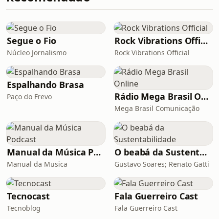
sobre pressão social, comparação,
medo de não dar tempo, filhos,
carreira, relacionamentos e todas
aquelas cobranças (ou traumas) que a
Segue o Fio
Rock Vibrations Official
gente tem e ne
Núcleo Jornalismo
Rock Vibrations Official
Espalhando Brasa
Rádio Mega Brasil Online
Paço do Frevo
Mega Brasil Comunicação
Manual da Música Podcast
O beabá da Sustentabilidade
Manual da Musica
Gustavo Soares; Renato Gatti
Tecnocast
Fala Guerreiro Cast
Tecnoblog
Fala Guerreiro Cast