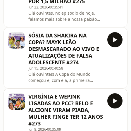
até o Ministério da Justiça se envolveu
POR 1,5 MILHÃO #275
e está investigando a CazéTV por
jun 22, 2026
00:35:41
"publicidade abusiva".Além d
Olá ouvintes, no episódio de hoje,
falamos mais sobre a nossa paixão
pela Copa do Mundo! Tem jogão do
Brasil fazendo 3x0 no Haiti (que quase
SÓSIA DA SHAKIRA NA
foi 6x0), comentamos sobre Leo Dias
COPA? MAYK LEÃO
expondo a traição do presidente da
DESMASCARADO AO VIVO E
CBF, sobre o Neymar de home office,
ATUALIZAÇÕES DE FALSA
as expectativas para a Copa, e claro,
ADOLESCENTE #274
os melhores memes da internet que
só o torcedor brasileiro sabe
jun 15, 2026
00:40:58
Olá ouvintes! A Copa do Mundo
fazer.Para fechar o suco de bizarrice,
começou e, com ela, a primeira
comentamos
grande teoria da conspiração: a
Shakira na cerimônia de abertura era
VIRGÍNIA E WEPINK
real ou uma SÓSIA???Além de
LIGADAS AO PCC? BELO E
comentar tudo o que rolou no
ALCIONE VIRAM PIADA,
primeiro jogo da copa (com direito a
MULHER FINGE TER 12 ANOS
juiz brasileiro brilhando e virando
#273
meme), o episódio de hoje traz
atualizações de dois casos
jun 8, 2026
00:35:09