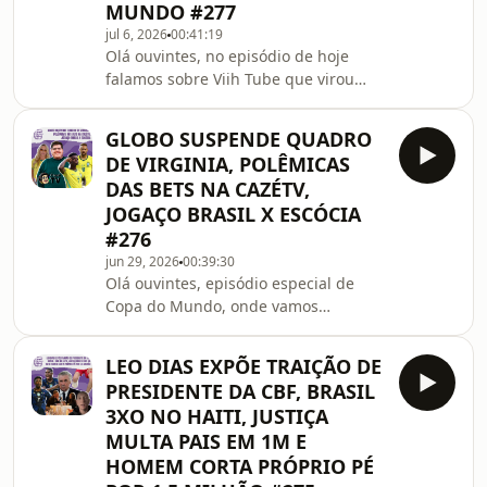
MUNDO #277
show dele.Além disso teve tutor que
ficou revoltado por não poder entrar
jul 6, 2026
00:41:19
Olá ouvintes, no episódio de hoje
no cinema com seus gatos gremistas,
falamos sobre Viih Tube que virou
um loja sem n
assunto após criar um reality show
com as próprias funcionárias.
GLOBO SUSPENDE QUADRO
Também comentamos a disputa entre
DE VIRGINIA, POLÊMICAS
Richarlison e Flávio Bolsonaro por
DAS BETS NA CAZÉTV,
uma mansão milionária, teve também
JOGAÇO BRASIL X ESCÓCIA
a declaração de Pedro Arimateya, o
#276
apresentador afirmou ter vivido um
affair com Dudu Camargo, e ainda
jun 29, 2026
00:39:30
Olá ouvintes, episódio especial de
fazemos nossos palpites para os
Copa do Mundo, onde vamos
próximos jogos da Copa do Mu
comentar as principais noticias da
ultima semana. Tivemos Virginia
LEO DIAS EXPÕE TRAIÇÃO DE
Fonseca perdendo seu grande quadro
PRESIDENTE DA CBF, BRASIL
na Globo sendo comentarista da
3XO NO HAITI, JUSTIÇA
Copa. Teve muuuuita polêmica sobre
MULTA PAIS EM 1M E
a quantidade de propaganda de bets
HOMEM CORTA PRÓPRIO PÉ
durante as transmissões na CazéTV,