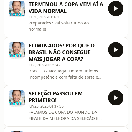
TERMINOU A COPA VEM AÍ A
VIDA NORMAL
jul 20, 2026
01:16:05
Preparados? Vai voltar tudo ao
normal!!!
ELIMINADOS! POR QUE O
BRASIL NÃO CONSEGUE
MAIS JOGAR A COPA?
jul 6, 2026
00:39:42
Brasil 1x2 Noruega. Ontem unimos
incompetência com falta de sorte e
tinha um Alien do outro lado. Ok. Mas
os problemas vêm desde 2014...
SELEÇÃO PASSOU EM
PRIMEIRO!
jun 25, 2026
01:17:36
FALAMOS DE COPA DO MUNDO DA
FIFA! E DA MELHORA DA SELEÇÃO EM
RELAÇÃO AO PRIMEIRO JOGO