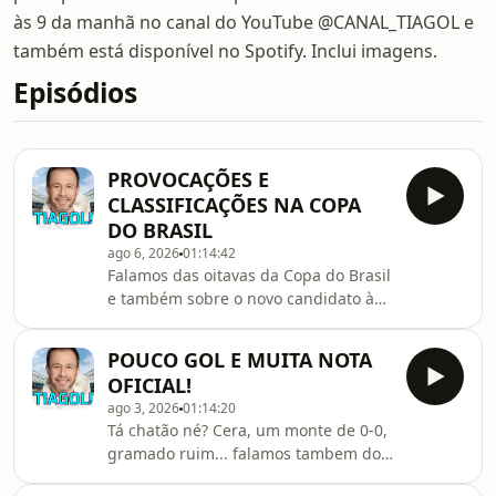
às 9 da manhã no canal do YouTube @CANAL_TIAGOL e
também está disponível no Spotify. Inclui imagens.
Episódios
PROVOCAÇÕES E
CLASSIFICAÇÕES NA COPA
DO BRASIL
ago 6, 2026
01:14:42
Falamos das oitavas da Copa do Brasil
e também sobre o novo candidato à
presidência do SPFC
POUCO GOL E MUITA NOTA
OFICIAL!
ago 3, 2026
01:14:20
Tá chatão né? Cera, um monte de 0-0,
gramado ruim... falamos tambem do
pouco futebol que vimos e da