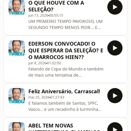
O QUE HOUVE COM A
SELEÇÃO?
jun 15, 2026
00:55:15
UM PRIMEIRO TEMPO PAVOROSO, UM
SEGUNDO TEMPO MENOS PIOR... E
AGORA?
EDERSON CONVOCADO! O
QUE ESPERAR DA SELEÇÃO? E
O MARROCOS HIEN??
jun 8, 2026
01:02:00
Falando de Copa do Mundo e também
de mais uma tentativa de
cancelamento, eles não param!
Feliz Aniversário, Carrascal!
mai 25, 2026
01:27:43
E falamos também de Santos, SPFC,
Vasco... e um recadinho à turminha
mentirosa e dissimulada que se diz
jornalista
ABEL TEM NOVAS