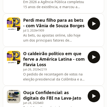
Em 2026 a Agência Pública completou
participaram desta edição da Copa
15 anos de existência, e marcou a
são ou foram investigados por
data com o evento “Contando o Brasil:
estupro. Ainda assim, a FIFA não
uma celebração do jornalismo que
possui regras que impeçam a
Perdi meu filho para as bets
informa e mobiliza”, realizado em
convocação de at
- com Vânia de Souza Borges
março, em parceria com o Sesc.
jul 3, 2026
1909
Foram três mesas com grandes
As bets, ou apostas online, são hoje
nomes para refletir sobre os desafios
um dos principais fatores de
do jornalismo e reforçar seu papel
endividamento dos brasileiros.
essencial na defesa da
Anúncios de plataformas de apostas
democracia. Aqui no Pauta Pública,
O caldeirão político em que
dominam as redes sociais, as
preparamos episódios especiais com
ferve a América Latina - com
transmissões esportivas e os perfis
Flavia Loss
dos influenciadores e celebridades.
jun 26, 2026
2219
Apenas em 2024, mais de 2 bilhões de
O pedido de recontagem de votos na
reais foram investidos na compra de
eleição presidencial da Colômbia e a
mídia para esse setor, segundo dados
aproximação do provável novo
do Kantar Ibope Media. E o prejuízo
governo com os Estados Unidos se
não é apenas financ
Ouça Confidencial: as
somam a um cenário de instabilidade
digitais do FBI na Lava-Jato
política na América do Sul. Governos
jun 24, 2026
60
em crise e processos eleitorais