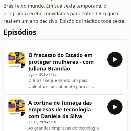
Brasil e do mundo. Em sua sexta temporada, o
programa recebe convidados para entender o que é
real em um ano decisivo. Episódios inéditos toda sexta.
Episódios
O fracasso do Estado em
proteger mulheres - com
Juliana Brandão
ago 7, 2026
1790
O Brasil segue sendo um país
violento, especialmente para as
pessoas negras e para as mulheres.
Pelo quarto ano consecutivo, o país
A cortina de fumaça das
registra números recordes de
empresas de tecnologia -
feminicídios e tentativas de
com Daniela da Silva
feminicídio. Apenas em 2025, foram
jul 31, 2026
2218
1571 vítimas desse crime, a maioria
As grandes empresas de tecnologia
mulheres negras, assassinadas