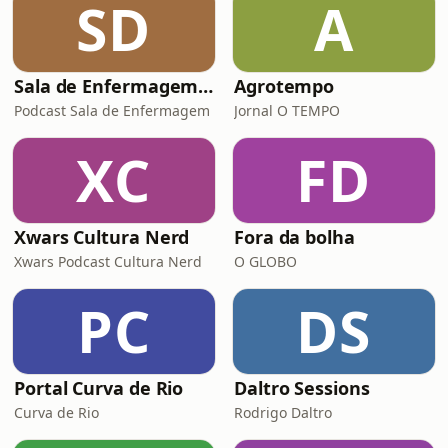
SD
A
da Flotilha Global Sumud e no
sequestro de ativistas de diversos
países, i
Sala de Enfermagem - Podcast do Coren-SP
Agrotempo
Podcast Sala de Enfermagem
Jornal O TEMPO
XC
FD
Xwars Cultura Nerd
Fora da bolha
Xwars Podcast Cultura Nerd
O GLOBO
PC
DS
Portal Curva de Rio
Daltro Sessions
Curva de Rio
Rodrigo Daltro