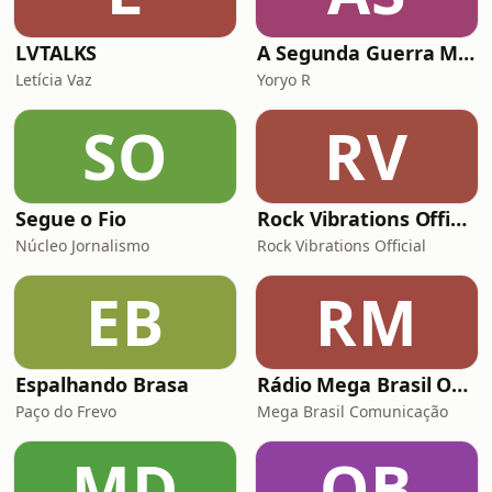
LVTALKS
A Segunda Guerra Mundial (E/P/T)
Letícia Vaz
Yoryo R
SO
RV
Segue o Fio
Rock Vibrations Official
Núcleo Jornalismo
Rock Vibrations Official
EB
RM
Espalhando Brasa
Rádio Mega Brasil Online
Paço do Frevo
Mega Brasil Comunicação
MD
OB