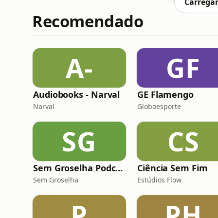
Carregar
Recomendado
A-
GF
Audiobooks - Narval
GE Flamengo
Narval
Globoesporte
SG
CS
Sem Groselha Podcast
Ciência Sem Fim
Sem Groselha
Estúdios Flow
P
PH