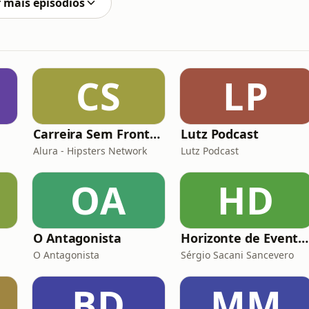
 mais episódios
CS
LP
Carreira Sem Fronteiras
Lutz Podcast
Alura - Hipsters Network
Lutz Podcast
OA
HD
O Antagonista
Horizonte de Eventos
O Antagonista
Sérgio Sacani Sancevero
BD
MM