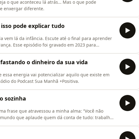
seja o que aconteceu lá atrás… Mas o que pode
e enxergar diferente.
 isso pode explicar tudo
a vem lá da infância. Escute até o final para aprender
rança. Esse episódio foi gravado em 2023 para
 os girassóis!
afastando o dinheiro da sua vida
 essa energia vai potencializar aquilo que existe em
sódio do Podcast Sua Manhã +Positiva.
do sozinha
uma frase que atravessou a minha alma: “Você não
 mundo que aplaude quem dá conta de tudo: trabalho,
bre o peso que isso carrega no corpo, na mente e no
vel o tempo todo só nos afasta da nossa própria