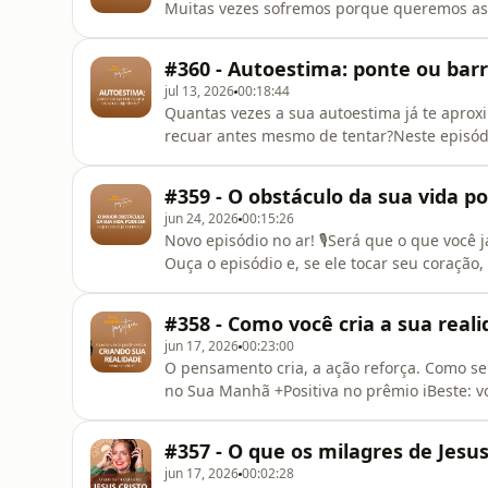
Muitas vezes sofremos porque queremos as 
#360 - Autoestima: ponte ou barr
jul 13, 2026
00:18:44
Quantas vezes a sua autoestima já te aproxi
recuar antes mesmo de tentar?Neste episód
enxerga pode se tornar ponte ou barreira pa
e, se ele tocar seu coração, vote no SuaManhã
#359 - O obstáculo da sua vida p
jun 24, 2026
00:15:26
Novo episódio no ar! 🎙️Será que o que você
Ouça o episódio e, se ele tocar seu coração
#358 - Como você cria a sua real
jun 17, 2026
00:23:00
O pensamento cria, a ação reforça. Como ser
no Sua Manhã +Positiva no prêmio iBeste: v
#357 - O que os milagres de Jesu
jun 17, 2026
00:02:28