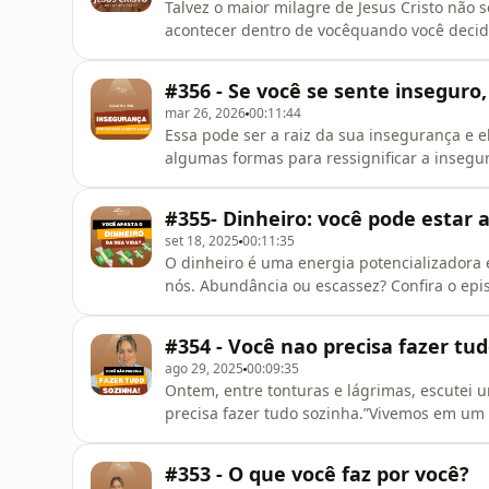
Talvez o maior milagre de Jesus Cristo não 
acontecer dentro de vocêquando você decid
#356 - Se você se sente inseguro,
mar 26, 2026
00:11:44
Essa pode ser a raiz da sua insegurança e el
algumas formas para ressignificar a insegu
assinantes e hoje estou liberando para todos
#355- Dinheiro: você pode estar 
set 18, 2025
00:11:35
O dinheiro é uma energia potencializadora e
nós. Abundância ou escassez? Confira o epi
#354 - Você nao precisa fazer tu
ago 29, 2025
00:09:35
Ontem, entre tonturas e lágrimas, escutei 
precisa fazer tudo sozinha.”Vivemos em um
casa, emoções, sonhos. Mas ninguém fala so
coração. A verdade é que tentar ser inabalá
#353 - O que você faz por você?
humanidade.Ser forte também é t