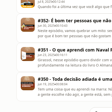
jul 8, 2025
00:12:44
Quando foi a última vez que você algo que f
#352- É bom ter pessoas que não
jun 30, 2025
00:10:43
Neste episódio, vamos quebrar um mito: ser
por que é bom ter pessoas que não gostam d
como isso pode ser um indicativo de que vo
versão.Neste episódio do podcast Sua Manhã 
#351 - O que aprendi com Naval 
pode ser um filtro natural da
jun 23, 2025
00:16:11
Girassol, nesse episódio quero dividir co
profundamente na leitura do livro O Alman
#350 - Toda decisão adiada é uma
jun 19, 2025
00:08:04
Tem uma coisa que eu aprendi na marra: 
a gente escolhe não agir, a gente está, se
que o “como está” esteja nos fazendo mal.