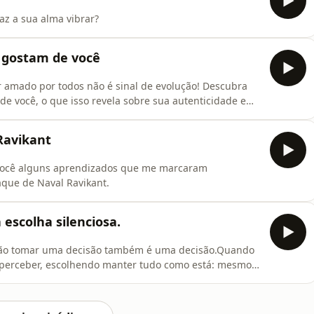
az a sua alma vibrar?
 gostam de você
 amado por todos não é sinal de evolução! Descubra
e você, o que isso revela sobre sua autenticidade e
cê está no caminho certo rumo à sua verdadeira
+Positiva, Juliana Aguilar explora como a rejeição
Ravikant
m você alguns aprendizados que me marcaram
aque de Naval Ravikant.
 escolha silenciosa.
Não tomar uma decisão também é uma decisão.Quando
m perceber, escolhendo manter tudo como está: mesmo