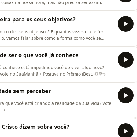
coisas na nossa hora, mas não precisa ser assim.
eira para os seus objetivos?
mou dos seus objetivos? E quantas vezes ela te fez
io, vamos falar sobre como a forma como você se
ra a vida que deseja construir. Assista.Ouça o episódio
 + Positiva no ⁠Prêmio iBest.⁠ 🌻💛✨
ode ser o que você já conhece
 já conhece está impedindo você de viver algo novo?
, vote no SuaManhã + Positiva no Prêmio iBest. 🌻💛✨
idade sem perceber
á que você está criando a realidade da sua vida? Vote
otar
s Cristo dizem sobre você?