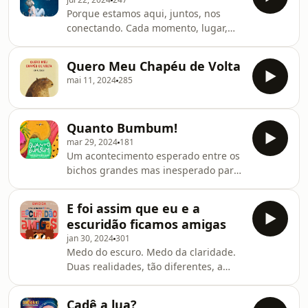
reflexão sobre os relacionamentos
reflexões sobre os comportamentos
Porque estamos aqui, juntos, nos
entre mães, filhos e nossas origens!
conectando. Cada momento, lugar,
Curta a contação dessa história fofa
ideia. Mas através de ti, de você. Tudo
de Nora e Marcela Hilb.
que é importante para refletir, nesse
Quero Meu Chapéu de Volta
história de Kobi Yamada. Ouça esta
mai 11, 2024
285
contação aqui no podcast!
Quanto Bumbum!
mar 29, 2024
181
Um acontecimento esperado entre os
bichos grandes mas inesperado para
os pequenos. O que será que está
acontecendo na toca da família
E foi assim que eu e a
coelho? Descubra esse mistério
escuridão ficamos amigas
ouvindo a contação de “Quanto
jan 30, 2024
301
Bumbum!”, de Isabel Manzoni e
Medo do escuro. Medo da claridade.
Bruna Lubambo e reflita
Duas realidades, tão diferentes, a
princípio opostas. Mas juntas, porque
uma não existe sem a outra. Sem as
Cadê a lua?