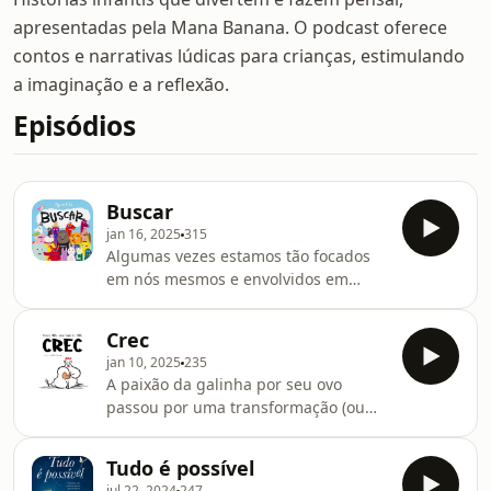
apresentadas pela Mana Banana. O podcast oferece
contos e narrativas lúdicas para crianças, estimulando
a imaginação e a reflexão.
Episódios
Buscar
jan 16, 2025
315
Algumas vezes estamos tão focados
em nós mesmos e envolvidos em
sentimentos que não conseguimos
ver as pessoas, os lugares e as
Crec
interações energéticas ao nosso
jan 10, 2025
235
redor. Quando nos desconectamos
A paixão da galinha por seu ovo
com o mundo exterior, deixamos de
passou por uma transformação (ou
aproveitar todas as coisas magníficas
não?) quando ele deixou de ser o que
que a vida tem pra nós! Ouça a
ela criou e de lá surgiu algo
contação de Buscar, de Olga de Dios,
Tudo é possível
inesperado e surpreendente. Uma
e se deixe levar de forma leve por
jul 22, 2024
247