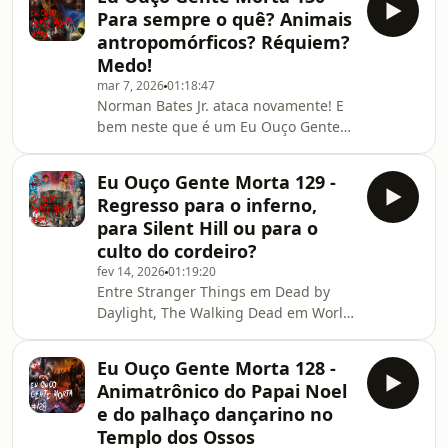
A Noiva!, Queens of the Dead, Fatal
Para sempre o quê? Animais
Frame, LOVE ETERNAL e muitas outras
antropomórficos? Réquiem?
desgraceiras!
Medo!
mar 7, 2026
01:18:47
Norman Bates Jr. ataca novamente! E
bem neste que é um Eu Ouço Gente
Morta apinhado de subgêneros
horripilantes, indo de invasão
Eu Ouço Gente Morta 129 -
alienígena ao folclórico e rural,
Regresso para o inferno,
antropomórfico, até o religioso e
para Silent Hill ou para o
sobre maternidade -- seria mesmo
culto do cordeiro?
um excelente dia para um exorcismo?
fev 14, 2026
01:19:20
Sempre é!
Entre Stranger Things em Dead by
Daylight, The Walking Dead em World
War Z, DLC de Cult of the Lamb,
remake de O Quarto do Pânico (e
Eu Ouço Gente Morta 128 -
100% brasileiro), adaptação para os
Animatrônico do Papai Noel
cinemas de Silent Hill 2 e outras
e do palhaço dançarino no
tantas desgraceiras, o mais novo
Templo dos Ossos
episódio do seu podcast de terror