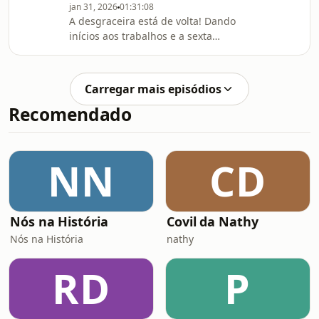
jan 31, 2026
01:31:08
favorito vai de oito a oitenta em
A desgraceira está de volta! Dando
velocidade astronômica - e se isso é
inícios aos trabalhos e a sexta
algo bom ou não, me diga você!
temporada, rumo aos cinco anos do
seu podcast favorito de terror. E o
escopo é abrangente, pois vamos de
Carregar mais episódios
Derry até O Templo dos Ossos, de um
Recomendado
Natal Sangrento até uma zona de
quarentena. E a gente só espera que
vocês venham também!
NN
CD
Nós na História
Covil da Nathy
Nós na História
nathy
RD
P