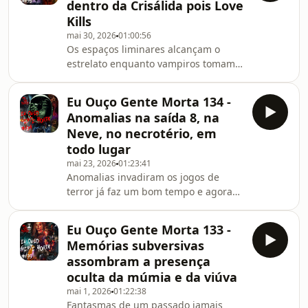
dentro da Crisálida pois Love
embarcar com a gente nessa (leia-se:
Kills
é preciso ouvir o podcast).
mai 30, 2026
01:00:56
Os espaços liminares alcançam o
estrelato enquanto vampiros tomam
as ruas do centro de São Paulo e
Obsessão se torna um clássico
Eu Ouço Gente Morta 134 -
moderno, tudo isso em concomitância
Anomalias na saída 8, na
ao terror em realidade virtual, da
Neve, no necrotério, em
câmera corporal e aos horrores da
todo lugar
pandemia; ou seja, um Eu Ouço Gente
mai 23, 2026
01:23:41
Morta apinhado de desgraceiras, do
Anomalias invadiram os jogos de
jeitinho que a gente gosta!
terror já faz um bom tempo e agora
também deturpam e desfiguram a
tela grande dos cinemas, isso
Eu Ouço Gente Morta 133 -
enquanto uma certa infame trilogia
Memórias subversivas
encontra seu desfecho e o terror BR
assombram a presença
segue assombrando em diversões
oculta da múmia e da viúva
eletrônicas (e ficção científica no
mai 1, 2026
01:22:38
formato de visual novel) – tudo isso
Fantasmas de um passado jamais
porquê, evidentemente, GARY AMA