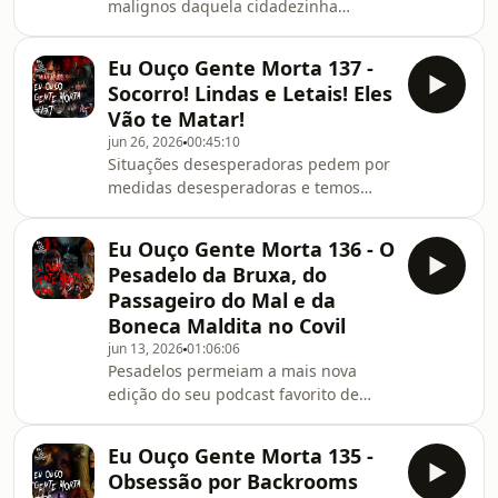
malignos daquela cidadezinha
maravilhosos.
litorânea tão convidativa e
acalentadora infectam carne,
Eu Ouço Gente Morta 137 -
edificações, sustos, salmos, pedreiras
Socorro! Lindas e Letais! Eles
e até o (aparentemente) mais
Vão te Matar!
inofensivo dos jogos de cartas –
jun 26, 2026
00:45:10
porque o terror, ah! o terror está
Situações desesperadoras pedem por
sempre à espreita!
medidas desesperadoras e temos
alguns dos exemplares mais crassos
de tal premissa na nova edição do seu
Eu Ouço Gente Morta 136 - O
podcast de terror favorito, isso sem
Pesadelo da Bruxa, do
contar Silent Hill na periferia, o fim de
Passageiro do Mal e da
uma trilogia fantasmagórica sul-
Boneca Maldita no Covil
coreana, bruxas em VHS e aplicativos
jun 13, 2026
01:06:06
de relacionamento mal-assombrado,
Pesadelos permeiam a mais nova
que diabo é isso?
edição do seu podcast favorito de
terror – ou seriam esses mesmos
pesadelos, na verdade, o combustível
Eu Ouço Gente Morta 135 -
para continuarmos existindo? Para
Obsessão por Backrooms
descobrir a resposta, é preciso