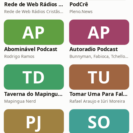
Rede de Web Rádios Cristãs Amigas
PodCrê
Rede de Web Rádios Cristãs Amigas
Pleno.News
AP
AP
Abominável Podcast
Autoradio Podcast
Rodrigo Ramos
Bunnyman, Fabioca, Tchello, Cassio, Valesi e Raposo
TD
TU
Taverna do Mapinguari
Tomar Uma Para Falar Sobre...
Mapingua Nerd
Rafael Araujo e Iúri Moreira
PJ
SO