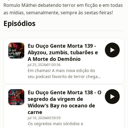
Romulo Máthei debatendo terror em ficção e em todas
as mídias, semanalmente, sempre às sextas-feiras!
Episódios
Eu Ouço Gente Morta 139 -
Abyzou, zumbis, tubarões e
A Morte do Demônio
jul 25, 2026
01:00:36
Em chamas! A mais nova edição do
seu podcast favorito de terror chega
pegando (e tacando) fogo, até mesmo
embaixo d&#39;água e em anexos
Eu Ouço Gente Morta 138 - O
subliminares de remetentes
segredo da virgem de
anônimos. Ataque animal, mortos-
Widow's Bay no oceano de
vivos, deadites purulentos, desktop
carne
amaldiçoado, insanidade
jul 10, 2026
00:59:59
lovecraftiana e aquele tanto de jogo
Os segredos mais sórdidos e
indie, tão esquisitos quanto