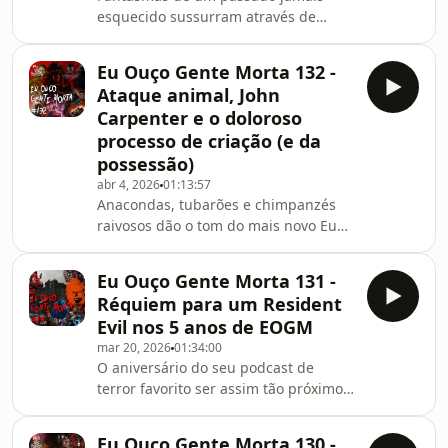
esquecido sussurram através de
VOCÊ!
aparatos de civilizações ancestrais e
rituais matrimoniais amarrados a
Eu Ouço Gente Morta 132 -
seitas profanas e monstros clássicos
Ataque animal, John
desfigurados num brutal choque
Carpenter e o doloroso
laboral/braçal ultracontemporâneo de
processo de criação (e da
um horror tão pulsante quanto
possessão)
(ainda) presente, quiçá abissal,
cósmico, porém ordinário, mundano.
abr 4, 2026
01:13:57
Anacondas, tubarões e chimpanzés
Isto tudo para anunciar a mais nova
raivosos dão o tom do mais novo Eu
edição do seu podcast de ter
Ouço Gente Morta, isso em meio a um
jogo produzido e composto pelo
Eu Ouço Gente Morta 131 -
mestre John Carpenter, pessoas
Réquiem para um Resident
possuídas por demônios, abdução
Evil nos 5 anos de EOGM
alienígena e as dificuldades do
mar 20, 2026
01:34:00
processo de composição…
O aniversário do seu podcast de
terror favorito ser assim tão próximo
ao de Resident Evil é uma mera
coincidência? É claro que não! E mais:
Eu Ouço Gente Morta 130 -