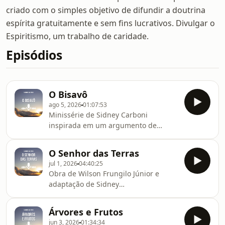
criado com o simples objetivo de difundir a doutrina
espírita gratuitamente e sem fins lucrativos. Divulgar o
Espiritismo, um trabalho de caridade.
Episódios
O Bisavô
ago 5, 2026
01:07:53
Minissérie de Sidney Carboni
inspirada em um argumento de
Ulderico Amêndola. Realização do
núcleo de dramaturgia da Rádio Boa
O Senhor das Terras
Nova de Sorocaba - Emissora da
jul 1, 2026
04:40:25
Fundação Espírita André Luiz (FEAL).
Obra de Wilson Frungilo Júnior e
Ajude o espiritismo a alcançar mais
adaptação de Sidney
pessoas. Com um simples gesto você
Carboni.Realização do núcleo de
pode fazer a diferença na sociedade e
dramaturgia da Rádio Boa Nova de
ajudar a FEAL a construir um planeta
Árvores e Frutos
Sorocaba - Emissora da Fundação
melhor. Ao se tornar sócio do Clube
jun 3, 2026
01:34:34