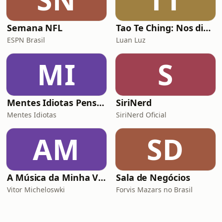
Semana NFL
Tao Te Ching: Nos dias de hoje
ESPN Brasil
Luan Luz
MI
S
Mentes Idiotas Pensam Igual
SiriNerd
Mentes Idiotas
SiriNerd Oficial
AM
SD
A Música da Minha Vida Com Renato Gaúcho
Sala de Negócios
Vitor Micheloswki
Forvis Mazars no Brasil