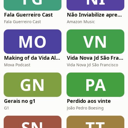
Espiritual, até em suas co
Fala Guerreiro Cast
Não Inviabilize apresenta: Histórias da Firma
Fala Guerreiro Cast
Amazon Music
MO
VN
Making of da Vida Alheia - Mova
Vida Nova Jd São Francisco
Mova Podcast
Vida Nova Jd São Francisco
GN
PA
Gerais no g1
Perdido aos vinte
G1
João Pedro Boesing
SN
TT