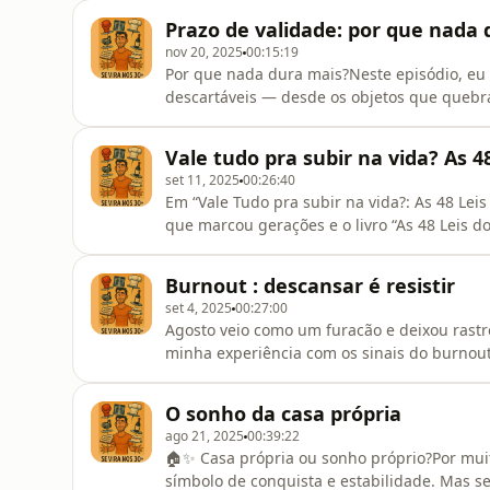
gente? Neste episódio, eu mergulho em u
Prazo de validade: por que nada
especialmente agora, nos encontros de fim
nov 20, 2025
00:15:19
Por que nada dura mais?Neste episódio, eu
descartáveis — desde os objetos que quebr
antes de virar memória.O que o capitalismo,
o que essa pressa diz sobre nós?Um papo l
Vale tudo pra subir na vida? As 4
escolher, cuidar e sus
set 11, 2025
00:26:40
Em “Vale Tudo pra subir na vida?: As 48 Lei
que marcou gerações e o livro “As 48 Leis do
escolhidas, reflito sobre como personagen
encarnam diferentes estratégias de poder —
Burnout : descansar é resistir
calculada. Um episódio pro
set 4, 2025
00:27:00
Agosto veio como um furacão e deixou rastr
minha experiência com os sinais do burnout
transforma a exaustão em medalha de honra
Descansar é Resistir, de Tricia Hersey, co
O sonho da casa própria
histórica e ato de resistência. Ta
ago 21, 2025
00:39:22
🏠✨ Casa própria ou sonho próprio?Por muit
símbolo de conquista e estabilidade. Mas 