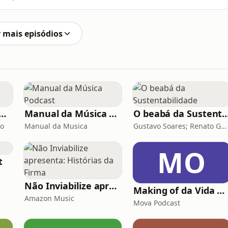
udanças de prioridades e novos estilos de vida, muitos
egar o peso de um financiamento ou investir em
 mais episódios
o Mega Brasil Online
Manual da Música Podcast
O beabá da Sustentab
ão
Manual da Musica
Gustavo Soares; Renato Gatti
MO
t
Não Inviabilize apresenta: Histórias da Firma
Making of da Vida Alheia - Mova
Amazon Music
Mova Podcast