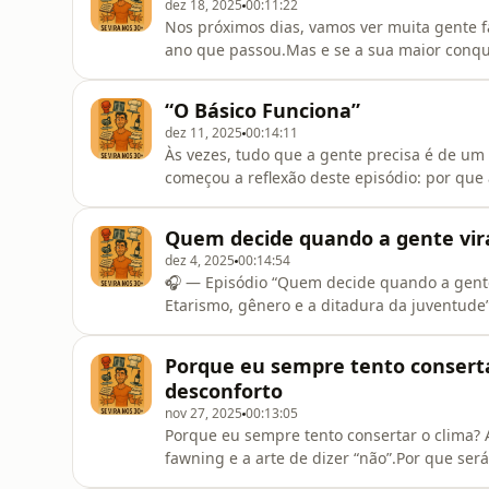
dez 18, 2025
00:11:22
Nos próximos dias, vamos ver muita gente f
ano que passou.Mas e se a sua maior conqui
especial de Natal e Réveillon, eu falo sobre
dizem muito sobre a vida adulta:o Natal, co
“O Básico Funciona”
e o Réveillon,
dez 11, 2025
00:14:11
Às vezes, tudo que a gente precisa é de um 
começou a reflexão deste episódio: por que
experiência gourmet, complexa, otimizada?Ent
performance, conversamos sobre:• o poder 
Quem decide quando a gente vira
“melhorias” cansa mais do que nut
dez 4, 2025
00:14:54
🎧 — Episódio “Quem decide quando a gente 
Etarismo, gênero e a ditadura da juventud
, um comentário sobre o término do casame
sobre quem fala do que sobre ela própria.E,
Porque eu sempre tento conserta
que atravessa gerações
desconforto
nov 27, 2025
00:13:05
Porque eu sempre tento consertar o clima? 
fawning e a arte de dizer “não”.Por que se
obrigação de consertar o clima? De quebrar