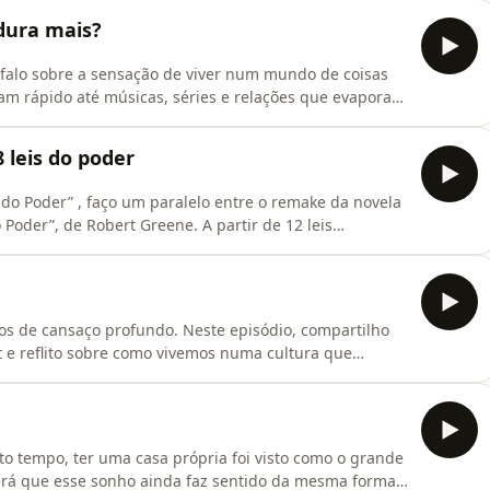
m comportamento que acompanha muita gente —
 dura mais?
 falo sobre a sensação de viver num mundo de coisas
am rápido até músicas, séries e relações que evaporam
 a internet e o excesso de opções têm a ver com isso?E
eve, profundo e provocador sobre como reaprender a
8 leis do poder
s do Poder” , faço um paralelo entre o remake da novela
 Poder”, de Robert Greene. A partir de 12 leis
s como Raquel, Maria de Fátima e Odete Roitman
 da honestidade à ambição descontrolada, até a frieza
os de cansaço profundo. Neste episódio, compartilho
 e reflito sobre como vivemos numa cultura que
.A partir da frase de Brené Brown e do manifesto
nversamos sobre o descanso como coragem, conquista
o tempo, ter uma casa própria foi visto como o grande
será que esse sonho ainda faz sentido da mesma forma