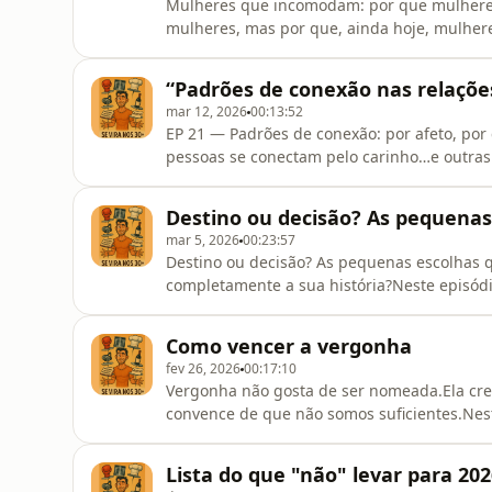
Mulheres que incomodam: por que mulheres
mulheres, mas por que, ainda hoje, mulhe
pedem licença continuam incomodando?Neste
(como reality shows), referências como O M
“Padrões de conexão nas relações:
sobre vergonha e controle, a gen
mar 12, 2026
00:13:52
EP 21 — Padrões de conexão: por afeto, por 
pessoas se conectam pelo carinho…e outras
eu reflito sobre os padrões invisíveis de c
muitas vezes aprendemos sem perceber.Fa
Destino ou decisão? As pequena
como um ciclo: provocação
mar 5, 2026
00:23:57
Destino ou decisão? As pequenas escolha
completamente a sua história?Neste episódi
Florence Knapp, para refletir sobre algo qu
pequenas escolhas que parecem insignific
Como vencer a vergonha
conversa sobre relacionamentos, pad
fev 26, 2026
00:17:10
Vergonha não gosta de ser nomeada.Ela cres
convence de que não somos suficientes.Nest
reflexões inspiradas no livro “A Coragem de
aquilo que a gente mais tenta esconder: a 
Lista do que "não" levar para 202
como realmente somos?Como o per