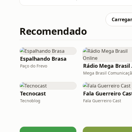
para nossa geração?Entre dívidas longas, m
de nós estamos repensando: vale mais carr
liberdade, experiências e
Carregar
Recomendado
Espalhando Brasa
Rádi
Paço do Frevo
Mega Brasil Comunicaç
Tecnocast
Fala Guerreiro Cas
Tecnoblog
Fala Guerreiro Cast