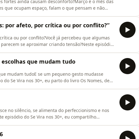
 fortes ainda causam desconforto?Março é o mês das
res que ocupam espaço, falam o que pensam e não
 episódio, a partir de exemplos da cultura popular
ito da Beleza de Naomi Wolf e reflexões de Brené Brown
 por afeto, por crítica ou por conflito?”
crítica ou por conflito?Você já percebeu que algumas
 parecem se aproximar criando tensão?Neste episódio
onexão nas relações — aqueles roteiros emocionais que
lamos sobre como algumas relações funcionam quase
s escolhas que mudam tudo
s que mudam tudoE se um pequeno gesto mudasse
o do Se Vira nos 30+, eu parto do livro Os Nomes, de
e muitas vezes passa despercebido na vida adulta: as
antes, mas acabam moldando destinos inteiros.Uma
ce no silêncio, se alimenta do perfeccionismo e nos
e episódio do Se Vira nos 30+, eu compartilho
 Ser Imperfeito”, de Brené Brown, para falar sobre
vergonha.Por que temos tanto medo de sermos vistos
6