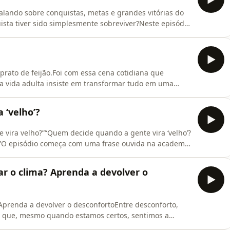
alando sobre conquistas, metas e grandes vitórias do
sta tiver sido simplesmente sobreviver?Neste episódio
 esse intervalo tão simbólico entre duas festas que
m seus encontros familiares e expectativas silenciosas,
prato de feijão.Foi com essa cena cotidiana que
 a vida adulta insiste em transformar tudo em uma
re a leveza do feijão e a crítica suave à cultura da
do simples no meio do caos• como o excesso de
 ‘velho’?
vira velho?”“Quem decide quando a gente vira ‘velho’?
e”O episódio começa com uma frase ouvida na academia
nto da cantora Ivete Sangalo que revela muito mais
 a partir dessa cena, a conversa se expande para algo
r o clima? Aprenda a devolver o
Aprenda a devolver o desconfortoEntre desconforto,
rá que, mesmo quando estamos certos, sentimos a
 o gelo? De amenizar o silêncio que não nasceu da