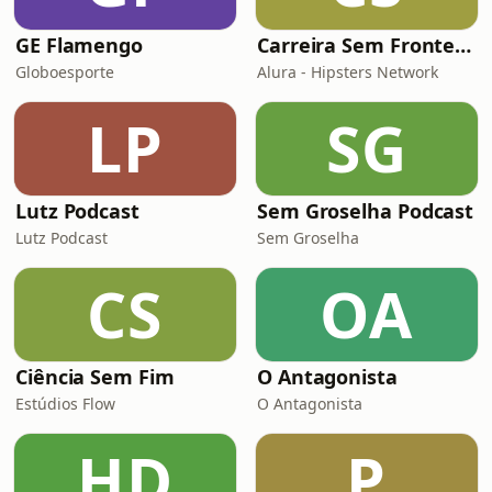
GE Flamengo
Carreira Sem Fronteiras
Globoesporte
Alura - Hipsters Network
LP
SG
Lutz Podcast
Sem Groselha Podcast
Lutz Podcast
Sem Groselha
CS
OA
Ciência Sem Fim
O Antagonista
Estúdios Flow
O Antagonista
HD
P