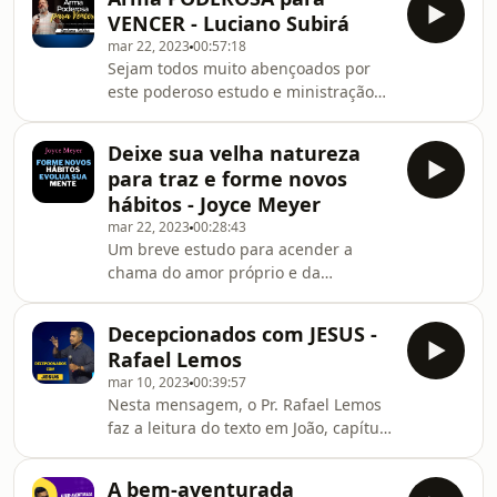
todos muito abençoados, e
VENCER - Luciano Subirá
curtam/compartilhem este estudo
mar 22, 2023
00:57:18
com mais pessoas.
Sejam todos muito abençoados por
este poderoso estudo e ministração
do Pr. Luciano Subirá.
Deixe sua velha natureza
para traz e forme novos
hábitos - Joyce Meyer
mar 22, 2023
00:28:43
Um breve estudo para acender a
chama do amor próprio e da
autoestima, praticando o
autoconhecimento. Seja muito
Decepcionados com JESUS -
abençoado/a por esta ministração!
Rafael Lemos
mar 10, 2023
00:39:57
Nesta mensagem, o Pr. Rafael Lemos
faz a leitura do texto em João, capítulo
11, a partir do versículo 1, e nos fala
sobre Jesus e a ressurreição de
A bem-aventurada