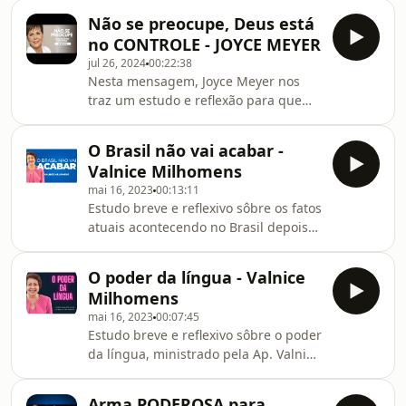
abençoados!
Não se preocupe, Deus está
no CONTROLE - JOYCE MEYER
jul 26, 2024
00:22:38
Nesta mensagem, Joyce Meyer nos
traz um estudo e reflexão para que
possamos nos livrar das
preocupações diárias em nossa vida.
O Brasil não vai acabar -
Se este estudo edificou a sua vida,
Valnice Milhomens
curta e compartilhe com mais
mai 16, 2023
00:13:11
pessoas. Deus te abençoe!
Estudo breve e reflexivo sôbre os fatos
atuais acontecendo no Brasil depois
das recentes eleições, ministrado pela
Ap. Valnice Milhomens. Sejam todos
O poder da língua - Valnice
muito abençoados por este estudo, e
Milhomens
curtam/compartilhem com mais
mai 16, 2023
00:07:45
pessoas.
Estudo breve e reflexivo sôbre o poder
da língua, ministrado pela Ap. Valnice
Milhomens. Cada palavra que sai de
sua boca, é uma semente! Sejam
Arma PODEROSA para