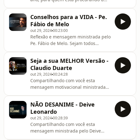
escolhendo seguir e servir ao Senhor
pregação para casal com casamento
com todo o nosso coração e em todas
em crise ou precisando de
as áreas de nossas vidas.A firmeza e a
Conselhos para a VIDA - Pe.
restauração no casamento falido. Se
convicção de Josué ao declarar que
Fábio de Melo
você está procurando por palestra
ele
out 29, 2024
00:23:00
para casal, pastor Josué Gonçalves vai
Reflexão e mensagem ministrada pelo
entregar um recado especial ao seu
Pe. Fábio de Melo. Sejam todos
coração. Ouça esta pregação para
MUITO abençoados!
casal e mude de vida hoje mesmo.
Talvez você esteja procurando por:
Seja a sua MELHOR Versão -
pregação para casais, pales
Claudio Duarte
out 29, 2024
00:24:28
Compartilhando com você esta
mensagem motivacional ministrada
por Claudio Duarte Sejam todos muito
abençoados!
NÃO DESANIME - Deive
Leonardo
out 29, 2024
00:28:39
Compartilhando com você esta
mensagem ministrada pelo Deive
Leonardo. Sejam todos muito