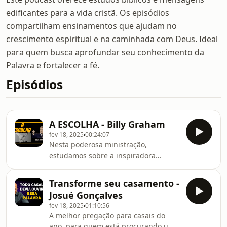
edificantes para a vida cristã. Os episódios
compartilham ensinamentos que ajudam no
crescimento espiritual e na caminhada com Deus. Ideal
para quem busca aprofundar seu conhecimento da
Palavra e fortalecer a fé.
Episódios
A ESCOLHA - Billy Graham
fev 18, 2025
00:24:07
Nesta poderosa ministração,
estudamos sobre a inspiradora
declaração de Josué: &quot;Escolhei
hoje a quem sirvais... porém eu e a
Transforme seu casamento -
minha casa serviremos ao
Josué Gonçalves
Senhor&quot; (Josué 24:15).Este
fev 18, 2025
01:10:56
estudo nos desafia a tomar uma
A melhor pregação para casais do
decisão firme em nossas vidas,
ano, para quem está procurando uma