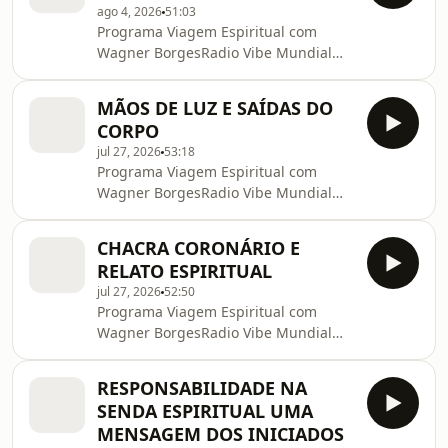
…
ago 4, 2026
51:03
@canaldiegoroque?
Programa Viagem Espiritual com
https://diegoroque.com/– Livros
Wagner BorgesRadio Vibe Mundial
gratuitos para ler online e/ou baixar:
Fm 95.7 – 27/jul//2026***-LIVRO DO
http://www.ippb.org.br/multimidia/liv…–
PROFESSOR WAGNER BORGES:
Textos Periódicos:
MÃOS DE LUZ E SAÍDAS DO
https://amzn.to/4cJMrxE–
http://www.ippb.org.br/textos/textos-
CORPO
@CortesWagnerBorges–
…
jul 27, 2026
53:18
@canaldiegoroque?
Programa Viagem Espiritual com
https://diegoroque.com/– Livros
Wagner BorgesRadio Vibe Mundial
gratuitos para ler online e/ou baixar:
Fm 95.7 – 23/jul//2026***-LIVRO DO
http://www.ippb.org.br/multimidia/liv…–
PROFESSOR WAGNER BORGES:
Textos Periódicos:
CHACRA CORONÁRIO E
https://amzn.to/4cJMrxE–
http://www.ippb.org.br/textos/textos-
RELATO ESPIRITUAL
@CortesWagnerBorges–
…
jul 27, 2026
52:50
@canaldiegoroque?
Programa Viagem Espiritual com
https://diegoroque.com/– Livros
Wagner BorgesRadio Vibe Mundial
gratuitos para ler online e/ou baixar:
Fm 95.7 – 19/jul//2026***-LIVRO DO
http://www.ippb.org.br/multimidia/liv…–
PROFESSOR WAGNER BORGES:
Textos Periódicos:
RESPONSABILIDADE NA
https://amzn.to/4cJMrxE–
http://www.ippb.org.br/textos/textos-
SENDA ESPIRITUAL UMA
@CortesWagnerBorges–
…
MENSAGEM DOS INICIADOS
@canaldiegoroque?