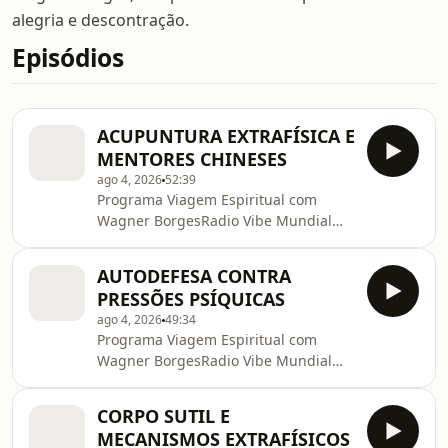
alegria e descontração.
Episódios
ACUPUNTURA EXTRAFÍSICA E
MENTORES CHINESES
ago 4, 2026
52:39
Programa Viagem Espiritual com
Wagner BorgesRadio Vibe Mundial
Fm 95.7 – 2/ago//2026***-LIVRO DO
PROFESSOR WAGNER BORGES:
AUTODEFESA CONTRA
https://amzn.to/4cJMrxE–
PRESSÕES PSÍQUICAS
@CortesWagnerBorges–
ago 4, 2026
49:34
@canaldiegoroque?
Programa Viagem Espiritual com
https://diegoroque.com/– Livros
Wagner BorgesRadio Vibe Mundial
gratuitos para ler online e/ou baixar:
Fm 95.7 – 30/jul//2026***-LIVRO DO
http://www.ippb.org.br/multimidia/liv…–
PROFESSOR WAGNER BORGES:
Textos Periódicos:
CORPO SUTIL E
https://amzn.to/4cJMrxE–
http://www.ippb.org.br/textos/textos-
MECANISMOS EXTRAFÍSICOS
@CortesWagnerBorges–