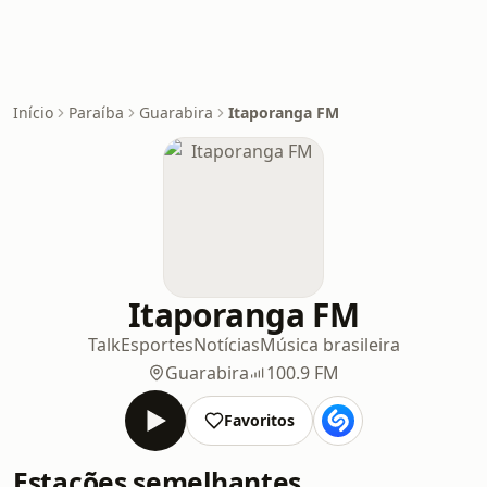
Início
Paraíba
Guarabira
Itaporanga FM
Itaporanga FM
Talk
Esportes
Notícias
Música brasileira
Guarabira
100.9 FM
Favoritos
Estações semelhantes