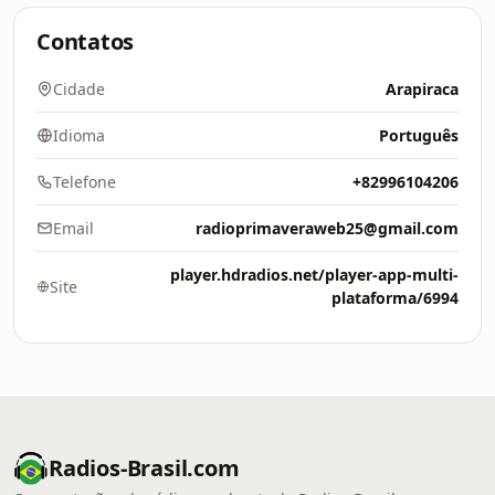
Contatos
Cidade
Arapiraca
Idioma
Português
Telefone
+82996104206
Email
radioprimaveraweb25@gmail.com
player.hdradios.net/player-app-multi-
Site
plataforma/6994
Radios-Brasil.com