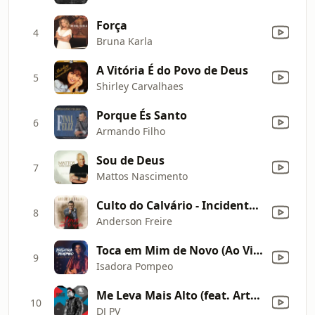
Força
4
Bruna Karla
A Vitória É do Povo de Deus
5
Shirley Carvalhaes
Porque És Santo
6
Armando Filho
Sou de Deus
7
Mattos Nascimento
Culto do Calvário - Incidental: Rude Cruz
8
Anderson Freire
Toca em Mim de Novo (Ao Vivo)
9
Isadora Pompeo
Me Leva Mais Alto (feat. Arthur Henrique & John Stecca)
10
DJ PV