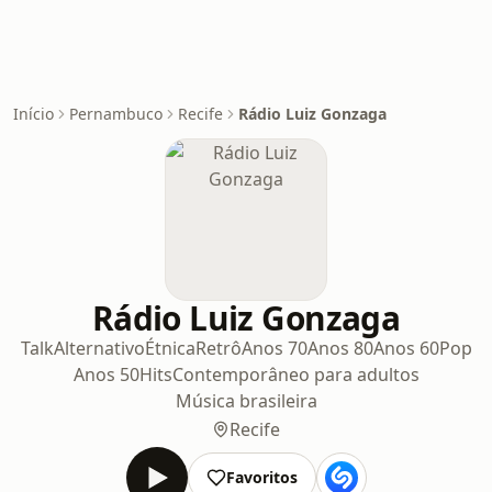
Início
Pernambuco
Recife
Rádio Luiz Gonzaga
Rádio Luiz Gonzaga
Talk
Alternativo
Étnica
Retrô
Anos 70
Anos 80
Anos 60
Pop
Anos 50
Hits
Contemporâneo para adultos
Música brasileira
Recife
Favoritos