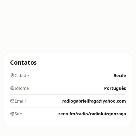
Contatos
Cidade
Recife
Idioma
Português
Email
radiogabrielfraga@yahoo.com
Site
zeno.fm/radio/radioluizgonzaga