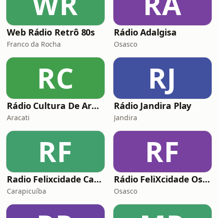
WR
RA
Web Rádio Retrô 80s
Rádio Adalgisa
Franco da Rocha
Osasco
RC
RJ
Rádio Cultura De Aracati
Rádio Jandira Play
Aracati
Jandira
RF
RF
Radio Felixcidade Carapicuba
Rádio FeliXcidade Osasco-SP
Carapicuíba
Osasco