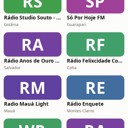
RS
SP
Rádio Studio Souto - Discoteca 70s
Só Por Hoje FM
Goiânia
Guarapari
RA
RF
Rádio Anos de Ouro FM
Rádio Felixcidade Cotia Sp
Salvador
Cotia
RM
RE
Radio Mauá Light
Rádio Enquete
Mauá
Montes Claros