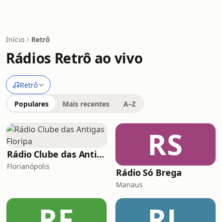
Início
Retrô
Rádios Retrô ao vivo
Retrô
Populares
Mais recentes
A–Z
RS
Rádio Clube das Antigas Floripa
Florianópolis
Rádio Só Brega
Manaus
RF
RL