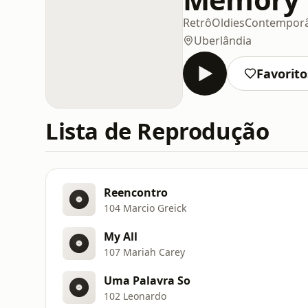
Retrô
Oldies
Contemporâ
Uberlândia
Favorito
Lista de Reprodução
Reencontro
104 Marcio Greick
My All
107 Mariah Carey
Uma Palavra So
102 Leonardo