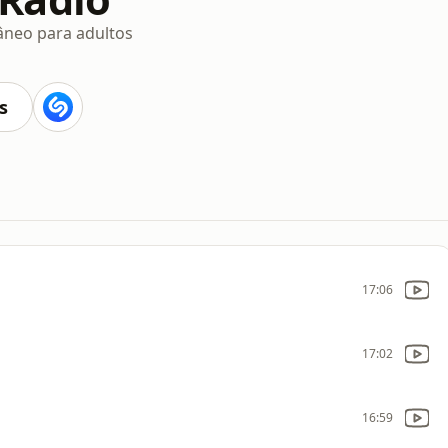
neo para adultos
s
17:06
17:02
16:59