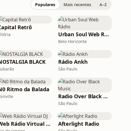
Populares
Mais recentes
A–Z
Capital Retrô
Urban Soul Web Rádio
itória
Belo Horizonte
NOSTALGIA BLACK
Rádio Ankh
Tubarão
São Paulo
N0 Ritmo da Balada
Radio Over Black Music
oinville
São Paulo
Web Rádio Virtual DJ
Afterlight Radio
io de Janeiro
São Paulo