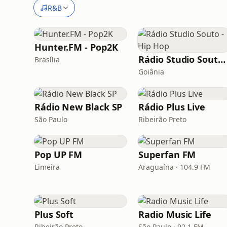
R&B
Hunter.FM - Pop2K
Rádio Studio Souto - Hip Hop
Brasília
Goiânia
Rádio New Black SP
Rádio Plus Live
São Paulo
Ribeirão Preto
Pop UP FM
Superfan FM
Limeira
Araguaína · 104.9 FM
Plus Soft
Radio Music Life
Ribeirão Preto
São Paulo · 92.1 FM