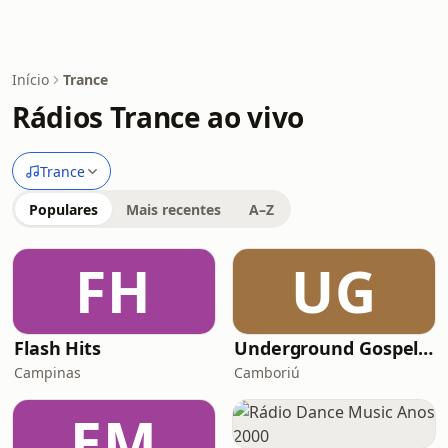
Início
Trance
Rádios Trance ao vivo
Trance
Populares
Mais recentes
A–Z
FH
UG
Flash Hits
Underground Gospel Radio
Campinas
Camboriú
EM