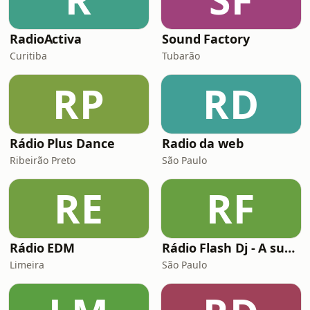
RadioActiva
Sound Factory
Curitiba
Tubarão
RP
RD
Rádio Plus Dance
Radio da web
Ribeirão Preto
São Paulo
RE
RF
Rádio EDM
Rádio Flash Dj - A sua webrádio de música eletrônica!
Limeira
São Paulo