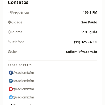
Contatos
Frequência
106.3 FM
Cidade
São Paulo
Idioma
Português
Telefone
(11) 3253-4000
Site
radiomixfm.com.br
REDES SOCIAIS
@radiomixfm
@radiomixfm
@radiomixfm
@radiomixfm