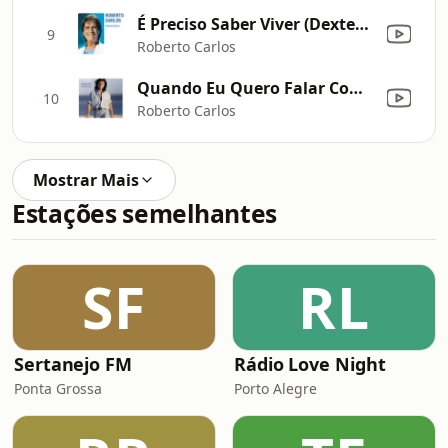
É Preciso Saber Viver (Dexterz Remix)
9
Roberto Carlos
Quando Eu Quero Falar Com Deus (Versão Remasterizada)
10
Roberto Carlos
Mostrar Mais
Estações semelhantes
SF
RL
Sertanejo FM
Rádio Love Night
Ponta Grossa
Porto Alegre