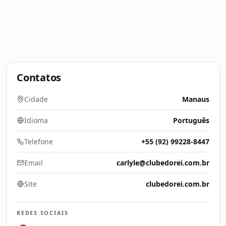
Contatos
Cidade
Manaus
Idioma
Português
Telefone
+55 (92) 99228-8447
Email
carlyle@clubedorei.com.br
Site
clubedorei.com.br
REDES SOCIAIS