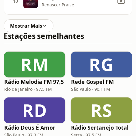
10
Renascer Praise
Mostrar Mais
Estações semelhantes
RM
RG
Rádio Melodia FM 97,5
Rede Gospel FM
Rio de Janeiro · 97.5 FM
São Paulo · 90.1 FM
RD
RS
Rádio Deus É Amor
Rádio Sertanejo Total
São Paulo · 97.3 FM
Serra · 97.5 FM