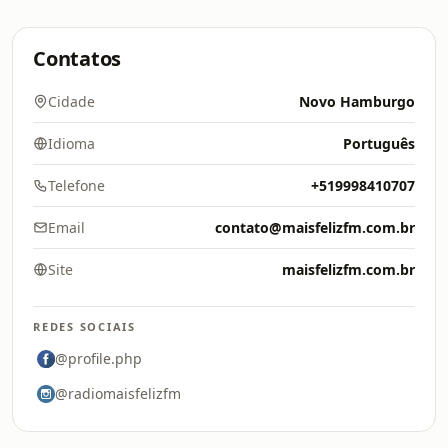
Contatos
Cidade
Novo Hamburgo
Idioma
Português
Telefone
+519998410707
Email
contato@maisfelizfm.com.br
Site
maisfelizfm.com.br
REDES SOCIAIS
@profile.php
@radiomaisfelizfm