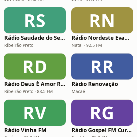
RS
RN
Rádio Saudade do Sertão
Rádio Nordeste Evangélica
Ribeirão Preto
Natal · 92.5 FM
RD
RR
Rádio Deus É Amor Ribeirão Preto
Rádio Renovação
Ribeirão Preto · 88.5 FM
Macaé
RV
RG
Rádio Vinha FM
Rádio Gospel FM Curitiba