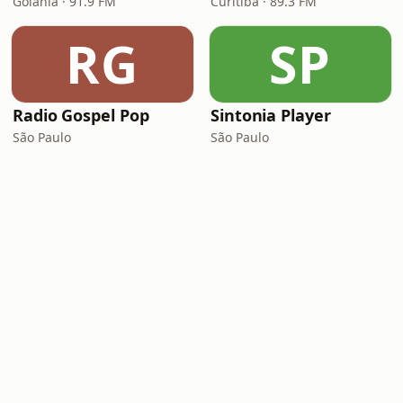
Goiânia · 91.9 FM
Curitiba · 89.3 FM
RG
SP
Radio Gospel Pop
Sintonia Player
São Paulo
São Paulo