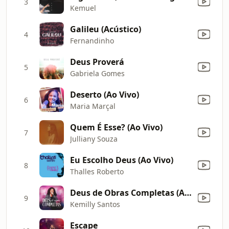
3
Kemuel
Galileu (Acústico)
4
Fernandinho
Deus Proverá
5
Gabriela Gomes
Deserto (Ao Vivo)
6
Maria Marçal
Quem É Esse? (Ao Vivo)
7
Julliany Souza
Eu Escolho Deus (Ao Vivo)
8
Thalles Roberto
Deus de Obras Completas (Ao Vivo)
9
Kemilly Santos
Escape