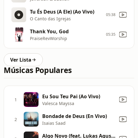
Tu És Deus (A Ele) (Ao Vivo)
05:38
O Canto das Igrejas
Thank You, God
05:35
PraiseRevWorship
Ver Lista
Músicas Populares
Eu Sou Teu Pai (Ao Vivo)
1
Valesca Mayssa
Bondade de Deus (En Vivo)
2
Isaias Saad
Algo Novo (feat. Lukas Agustinho) [Ao Vivo]