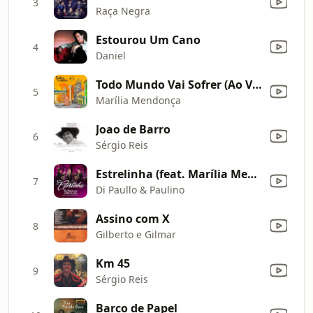
3
Raça Negra
Estourou Um Cano
4
Daniel
Todo Mundo Vai Sofrer (Ao Vivo)
5
Marília Mendonça
Joao de Barro
6
Sérgio Reis
Estrelinha (feat. Marília Mendonça) [Ao Vivo]
7
Di Paullo & Paulino
Assino com X
8
Gilberto e Gilmar
Km 45
9
Sérgio Reis
Barco de Papel