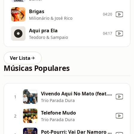
Brigas
04:20
Milionário & José Rico
Aqui pra Ela
04:17
Teodoro & Sampaio
Ver Lista
Músicas Populares
Vivendo Aqui No Mato (feat. Zé Neto & Cristiano) [Ao Vivo]
1
Trio Parada Dura
Telefone Mudo
2
Trio Parada Dura
Pot-Pourri: Vai Dar Namoro / Quer Casar Comigo (feat. Bruno & Marrone) [Ao Vivo]