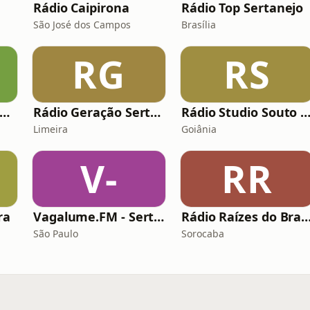
Rádio Caipirona
Rádio Top Sertanejo
São José dos Campos
Brasília
RG
RS
Rádio Sertaneja Brasil
Rádio Geração Sertaneja
Rádio Studio Souto - Sertanejo Ra
Limeira
Goiânia
V-
RR
ra
Vagalume.FM - Sertanejo Raiz
Rádio Raízes do Br
São Paulo
Sorocaba