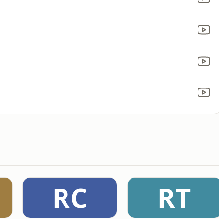
RC
RT