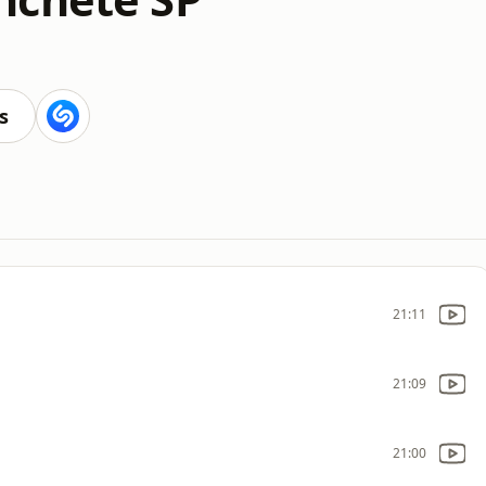
s
21:11
21:09
21:00