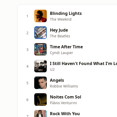
Blinding Lights
1
The Weeknd
Hey Jude
2
The Beatles
Time After Time
3
Cyndi Lauper
I Still Haven't Found What I'm 
4
U2
Angels
5
Robbie Williams
Noites Com Sol
6
Flávio Venturini
Rock With You
7