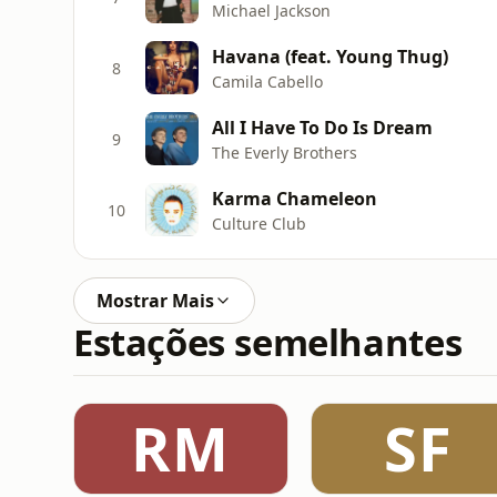
Michael Jackson
Havana (feat. Young Thug)
8
Camila Cabello
All I Have To Do Is Dream
9
The Everly Brothers
Karma Chameleon
10
Culture Club
Mostrar Mais
Estações semelhantes
RM
SF