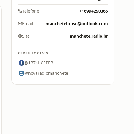
Telefone
+16994290365
Email
manchetebrasil@outlook.com
Site
manchete.radio.br
REDES SOCIAIS
@1B7sHCEPEB
@novaradiomanchete