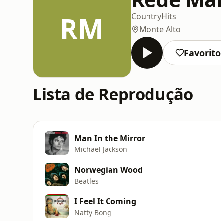
RM
Country
Hits
Monte Alto
Favorito
Lista de Reprodução
Man In the Mirror
Michael Jackson
Norwegian Wood
Beatles
I Feel It Coming
Natty Bong