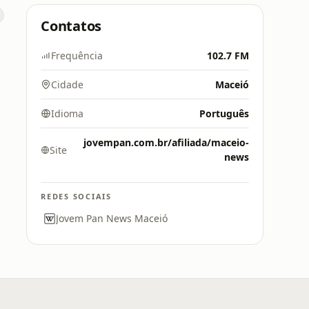
Contatos
Frequência
102.7 FM
Cidade
Maceió
Idioma
Português
jovempan.com.br/afiliada/maceio-
Site
news
REDES SOCIAIS
Jovem Pan News Maceió