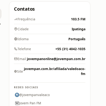
Contatos
Frequência
103.5 FM
rizonte
Cidade
Ipatinga
Idioma
Português
Telefone
+55 (31) 4042-1035
Email
jovempanonline@jovempan.com.br
jovempan.com.br/afiliada/valedoaco-
Site
fm
REDES SOCIAIS
@jovempanvaleaco
Jovem Pan FM