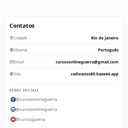
Contatos
Cidade
Rio de Janeiro
Idioma
Português
Email
cursosonlineguerra@gmail.com
Site
radioanos80.base44.app
REDES SOCIAIS
@cursosonlineguerra
@cursosonlineguerra
@cursosguerra