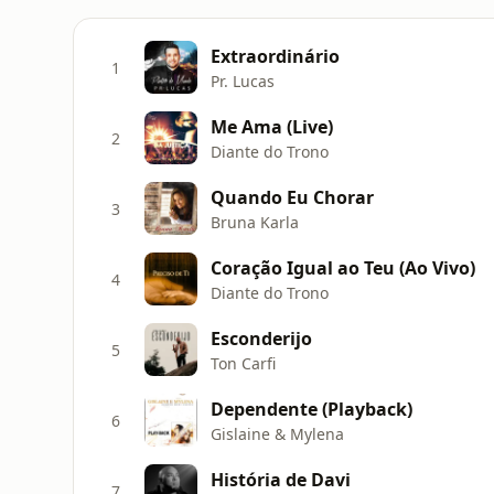
Extraordinário
1
Pr. Lucas
Me Ama (Live)
2
Diante do Trono
Quando Eu Chorar
3
Bruna Karla
Coração Igual ao Teu (Ao Vivo)
4
Diante do Trono
Esconderijo
5
Ton Carfi
Dependente (Playback)
6
Gislaine & Mylena
História de Davi
7