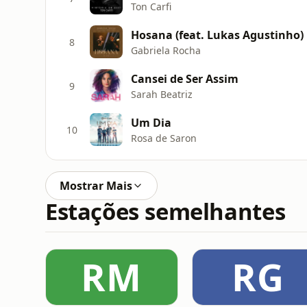
Ton Carfi
Hosana (feat. Lukas Agustinho) 
8
Gabriela Rocha
Cansei de Ser Assim
9
Sarah Beatriz
Um Dia
10
Rosa de Saron
Mostrar Mais
Estações semelhantes
RM
RG