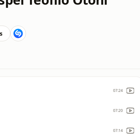
s
07:24
07:20
07:14