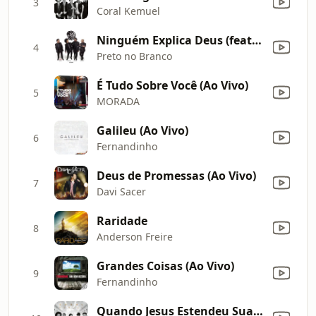
3
Coral Kemuel
Ninguém Explica Deus (feat. Gabriela Rocha) [Ao Vivo]
4
Preto no Branco
É Tudo Sobre Você (Ao Vivo)
5
MORADA
Galileu (Ao Vivo)
6
Fernandinho
Deus de Promessas (Ao Vivo)
7
Davi Sacer
Raridade
8
Anderson Freire
Grandes Coisas (Ao Vivo)
9
Fernandinho
Quando Jesus Estendeu Sua Mão