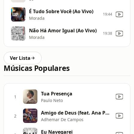
É Tudo Sobre Você (Ao Vivo)
19:44
Morada
Não Há Amor Igual (Ao Vivo)
19:38
Morada
Ver Lista
Músicas Populares
Tua Presença
1
Paulo Neto
Amigo de Deus (feat. Ana Paula Valadão) [Acústico ao Vivo]
2
Adhemar De Campos
Eu Navegarei