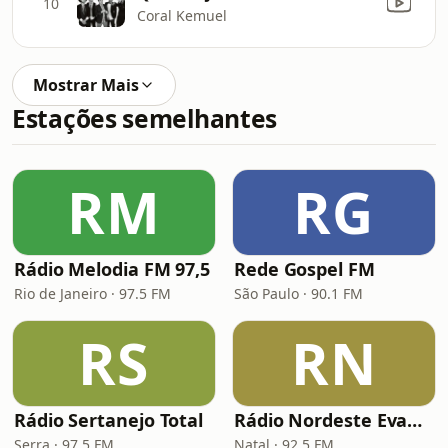
10
Coral Kemuel
Mostrar Mais
Estações semelhantes
RM
RG
Rádio Melodia FM 97,5
Rede Gospel FM
Rio de Janeiro · 97.5 FM
São Paulo · 90.1 FM
RS
RN
Rádio Sertanejo Total
Rádio Nordeste Evangélica
Serra · 97.5 FM
Natal · 92.5 FM