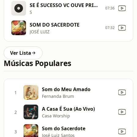
SE É SUCESSO VC OUVE PRIMEIRO AQUI (MUSICAL)
07:36
S
SOM DO SACERDOTE
07:32
JOSÉ LUIZ
Ver Lista
Músicas Populares
Som do Meu Amado
1
Fernanda Brum
A Casa É Sua (Ao Vivo)
2
Casa Worship
Som do Sacerdote
3
José Luiz Santos