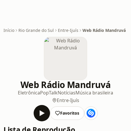
Início
Rio Grande do Sul
Entre-Ijuís
Web Rádio Mandruvá
Web Rádio Mandruvá
Eletrônica
Pop
Talk
Notícias
Música brasileira
Entre-Ijuís
Favoritos
Lista de Reprodução