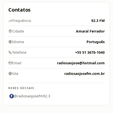
Contatos
Frequência
92.3 FM
Cidade
Amaral Ferrador
Idioma
Português
Telefone
+55 51 3670-1040
Email
radiosaojose@hotmail.com
Site
radiosaojosefm.com.br
REDES SOCIAIS
@radiosaojosefm92.3