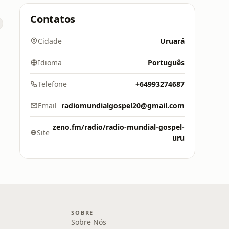
Contatos
Cidade
Uruará
Idioma
Português
Telefone
+64993274687
Email
radiomundialgospel20@gmail.com
zeno.fm/radio/radio-mundial-gospel-
Site
uru
SOBRE
Sobre Nós