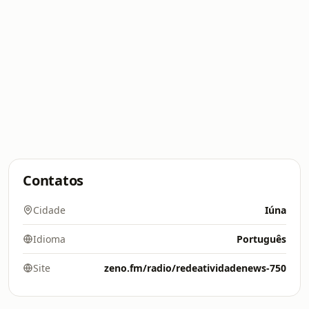
Contatos
Cidade
Iúna
Idioma
Português
Site
zeno.fm/radio/redeatividadenews-750