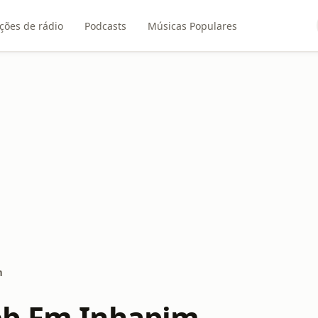
ções de rádio
Podcasts
Músicas Populares
m
eb Fm Inhapim