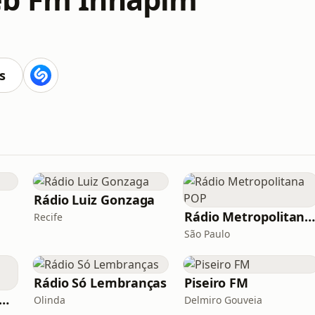
s
Rádio Luiz Gonzaga
Rádio Metropolitana PO
Recife
São Paulo
Rádio Só Lembranças
Piseiro FM
dio Mix FM - No Break
Olinda
Delmiro Gouveia