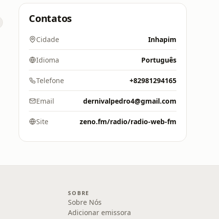
Contatos
Cidade
Inhapim
Idioma
Português
Telefone
+82981294165
Email
dernivalpedro4@gmail.com
Site
zeno.fm/radio/radio-web-fm
SOBRE
Sobre Nós
Adicionar emissora