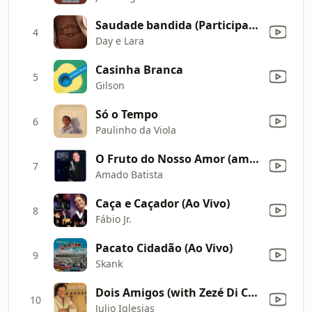
Saudade bandida (Participação especial de Zezé Di Camargo & Luciano) [Ao vivo] [feat. Zezé Di Camargo & Luciano]
4
Day e Lara
Casinha Branca
5
Gilson
Só o Tempo
6
Paulinho da Viola
O Fruto do Nosso Amor (amor Perfeito)
7
Amado Batista
Caça e Caçador (Ao Vivo)
8
Fábio Jr.
Pacato Cidadão (Ao Vivo)
9
Skank
Dois Amigos (with Zezé Di Camargo & Luciano)
10
Julio Iglesias