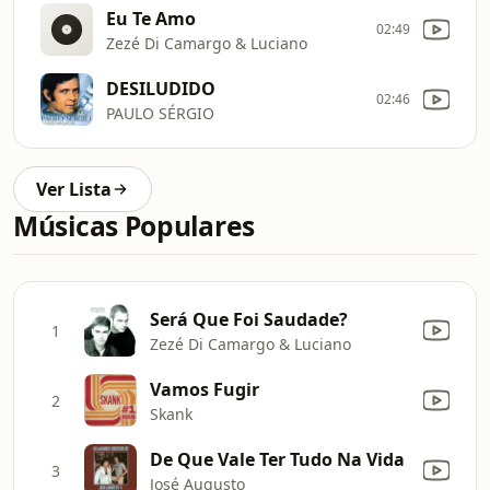
Eu Te Amo
02:49
Zezé Di Camargo & Luciano
DESILUDIDO
02:46
PAULO SÉRGIO
Ver Lista
Músicas Populares
Será Que Foi Saudade?
1
Zezé Di Camargo & Luciano
Vamos Fugir
2
Skank
De Que Vale Ter Tudo Na Vida
3
José Augusto