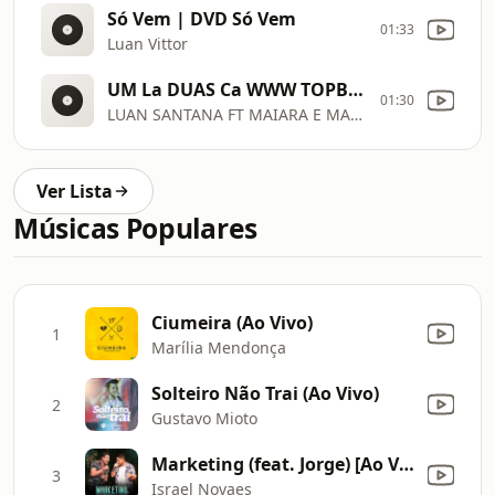
Só Vem | DVD Só Vem
01:33
Luan Vittor
UM La DUAS Ca WWW TOPBRASIL100 COM BR
01:30
LUAN SANTANA FT MAIARA E MARAISA
Ver Lista
Músicas Populares
Ciumeira (Ao Vivo)
1
Marília Mendonça
Solteiro Não Trai (Ao Vivo)
2
Gustavo Mioto
Marketing (feat. Jorge) [Ao Vivo]
3
Israel Novaes