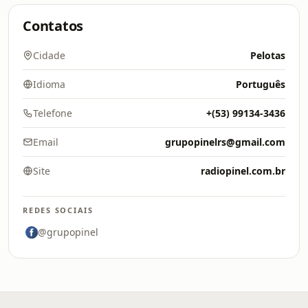
Contatos
Cidade
Pelotas
Idioma
Português
Telefone
+(53) 99134-3436
Email
grupopinelrs@gmail.com
Site
radiopinel.com.br
REDES SOCIAIS
@grupopinel