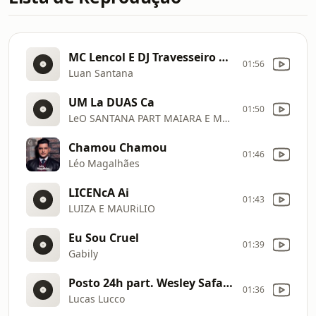
MC Lencol E DJ Travesseiro Videoclipe Oficial Online
01:56
Luan Santana
UM La DUAS Ca
01:50
LeO SANTANA PART MAIARA E MARAISA
Chamou Chamou
01:46
Léo Magalhães
LICENcA Ai
01:43
LUIZA E MAURiLIO
Eu Sou Cruel
01:39
Gabily
Posto 24h part. Wesley Safadão | DVD A Ørigem (Ao Vivo em Goiânia)
01:36
Lucas Lucco