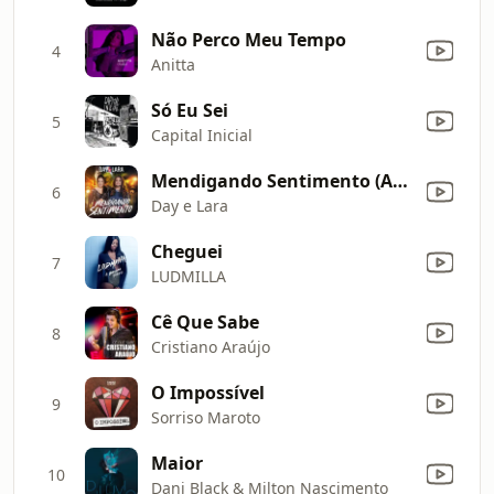
Não Perco Meu Tempo
4
Anitta
Só Eu Sei
5
Capital Inicial
Mendigando Sentimento (Ao Vivo)
6
Day e Lara
Cheguei
7
LUDMILLA
Cê Que Sabe
8
Cristiano Araújo
O Impossível
9
Sorriso Maroto
Maior
10
Dani Black & Milton Nascimento