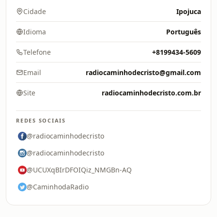
Cidade
Ipojuca
Idioma
Português
Telefone
+8199434-5609
Email
radiocaminhodecristo@gmail.com
Site
radiocaminhodecristo.com.br
REDES SOCIAIS
@radiocaminhodecristo
@radiocaminhodecristo
@UCUXqBIrDFOIQiz_NMGBn-AQ
@CaminhodaRadio